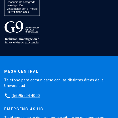
MESA CENTRAL
Teléfono para comunicarse con las distintas áreas de la
Universidad.
phone
(56)95504 4000
EMERGENCIAS UC
Teléfono en caso de accidente o situación que ponga en