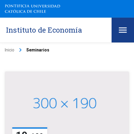
Instituto de Economía
keyboard_arrow_right
Inicio
Seminarios