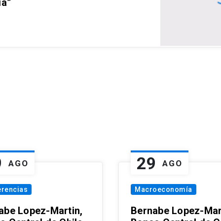
ia”
9
29
AGO
AGO
erencias
Macroeconomía
abe Lopez-Martin,
Bernabe Lopez-Mar