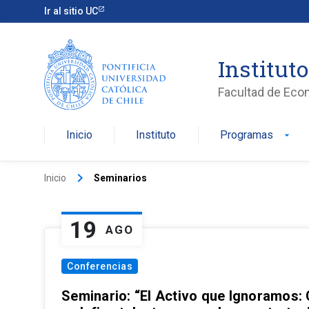
Ir al sitio UC
Institut
Facultad de Eco
Inicio
Instituto
Programas
arrow_drop_down
keyboard_arrow_right
Inicio
Seminarios
19
AGO
Conferencias
Seminario: “El Activo que Ignoramos: