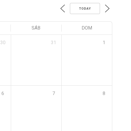
TODAY
SÁB
DOM
30
31
1
6
7
8