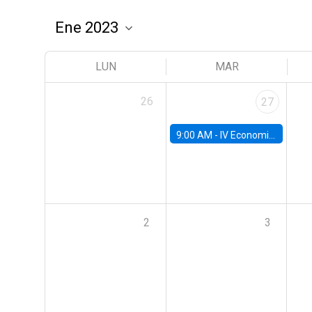
LUN
MAR
26
27
9:00 AM -
IV Economics Alumni Workshop
2
3