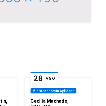
28
AGO
Microeconomía Aplicada
tin,
Cecilia Machado,