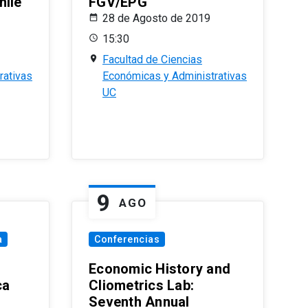
hile
FGV/EPG
28 de Agosto de 2019
15:30
Facultad de Ciencias
rativas
Económicas y Administrativas
UC
9
AGO
a
Conferencias
Economic History and
ca
Cliometrics Lab:
Seventh Annual