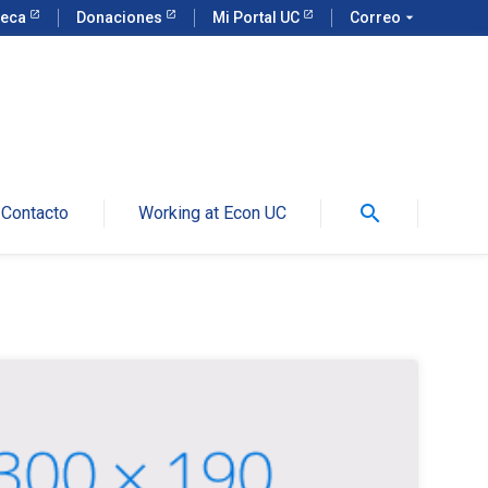
teca
Donaciones
Mi Portal UC
Correo
arrow_drop_down
search
Contacto
Working at Econ UC