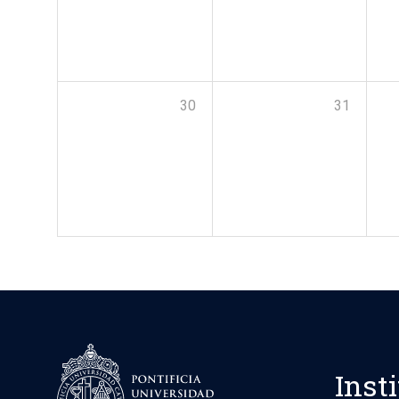
30
31
Inst