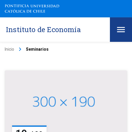
Instituto de Economía
keyboard_arrow_right
Inicio
Seminarios