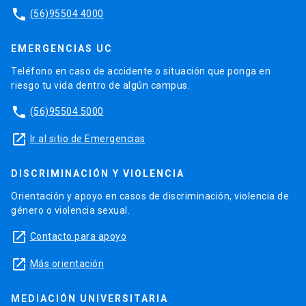
phone
(56)95504 4000
EMERGENCIAS UC
Teléfono en caso de accidente o situación que ponga en
riesgo tu vida dentro de algún campus.
phone
(56)95504 5000
launch
Ir al sitio de Emergencias
DISCRIMINACIÓN Y VIOLENCIA
Orientación y apoyo en casos de discriminación, violencia de
género o violencia sexual.
launch
Contacto para apoyo
launch
Más orientación
MEDIACIÓN UNIVERSITARIA