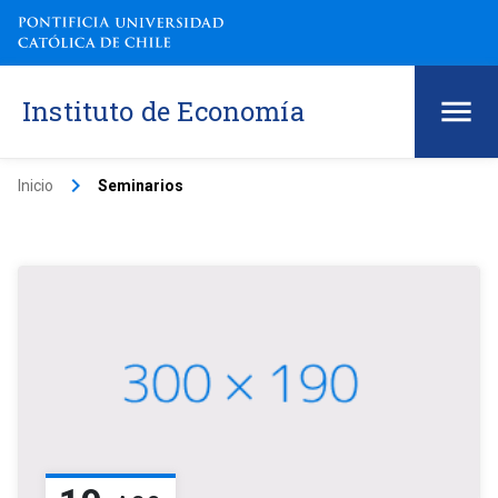
Instituto de Economía
keyboard_arrow_right
Inicio
Seminarios