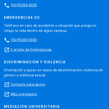
phone
(56)95504 4000
EMERGENCIAS UC
Teléfono en caso de accidente o situación que ponga en
riesgo tu vida dentro de algún campus.
phone
(56)95504 5000
launch
Ir al sitio de Emergencias
DISCRIMINACIÓN Y VIOLENCIA
Orientación y apoyo en casos de discriminación, violencia de
género o violencia sexual.
launch
Contacto para apoyo
launch
Más orientación
MEDIACIÓN UNIVERSITARIA