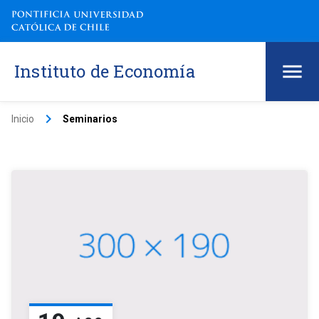
Instituto de Economía
keyboard_arrow_right
Inicio
Seminarios