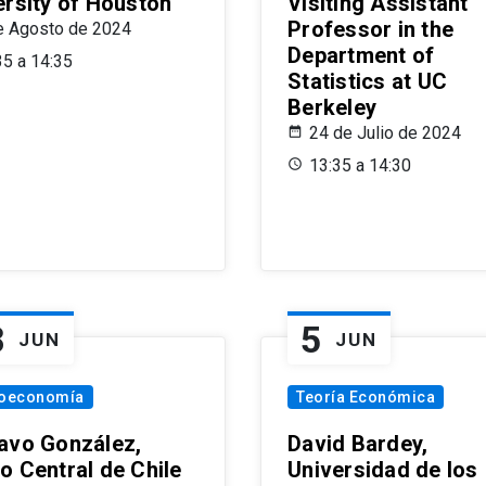
ersity of Houston
Visiting Assistant
Professor in the
e Agosto de 2024
Department of
35 a 14:35
Statistics at UC
Berkeley
24 de Julio de 2024
13:35 a 14:30
8
5
JUN
JUN
oeconomía
Teoría Económica
avo González,
David Bardey,
o Central de Chile
Universidad de los