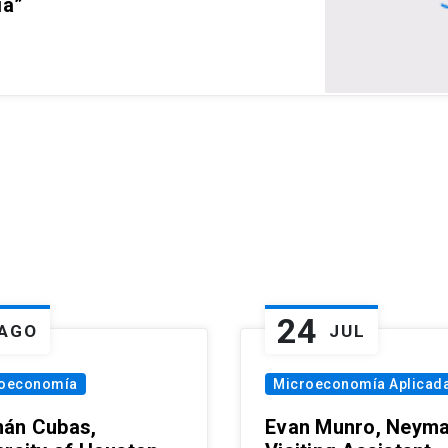
ia”
24
AGO
JUL
oeconomía
Microeconomía Aplicad
án Cubas,
Evan Munro, Neym