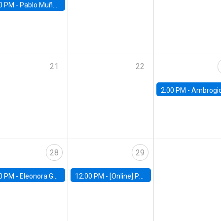
0 PM -
Pablo Muñoz, Universidad de Chile
21
22
2:00 PM -
Ambrogio Cesa-Bianchi, Bank of Eng
28
29
0 PM -
Eleonora Guarnieri, Exeter University
12:00 PM -
[Online] Pablo Slutzky, University of Maryland