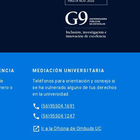
ENCIA
MEDIACIÓN UNIVERSITARIA
de
Teléfonos para orientación y consejo si
énero o
se ha vulnerado alguno de tus derechos
en la universidad.
phone
(56)95504 1691
phone
(56)95504 1247
launch
Ir a la Oficina de Ombuds UC