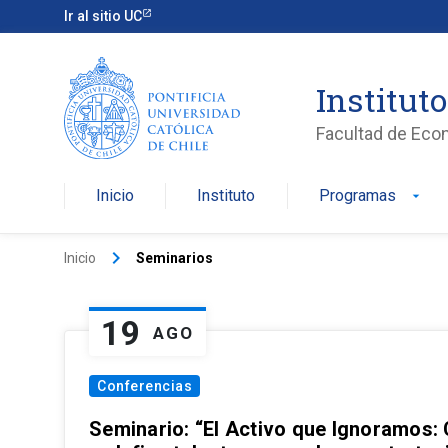
Ir al sitio UC
Institut
Facultad de Eco
Inicio
Instituto
Programas
arrow_drop_down
keyboard_arrow_right
Inicio
Seminarios
19
AGO
Conferencias
Seminario: “El Activo que Ignoramos: