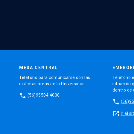
MESA CENTRAL
EMERGE
Teléfono para comunicarse con las
Teléfono e
distintas áreas de la Universidad.
situación 
dentro de
phone
(56)95504 4000
phone
(56)9
launch
Ir al 