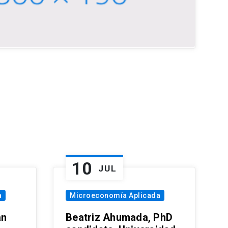
10
JUL
a
Microeconomía Aplicada
an
Beatriz Ahumada, PhD