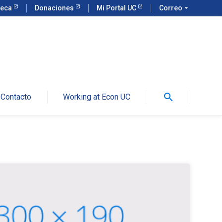
teca
Donaciones
Mi Portal UC
Correo
arrow_drop_down
search
Contacto
Working at Econ UC