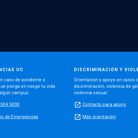
NCIAS UC
DISCRIMINACIÓN Y VIOL
n caso de accidente o
Orientación y apoyo en casos 
que ponga en riesgo tu vida
discriminación, violencia de g
 algún campus.
violencia sexual.
launch
5504 5000
Contacto para apoyo
launch
sitio de Emergencias
Más orientación