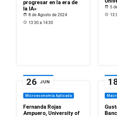
Univ
progresar en la era de
5 d
la IA»
8 de Agosto de 2024
13:
13:30 a 14:30
26
1
JUN
Microeconomía Aplicada
Macr
Fernanda Rojas
Gust
Ampuero, University of
Banc