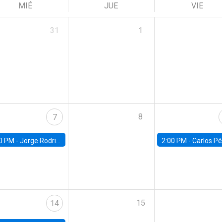
MIÉ
JUE
VIE
31
1
8
7
0 PM -
Jorge Rodriguez, Universidad de Los Andes
2:00 PM -
Carlos Pérez, Universidad Finis
15
14