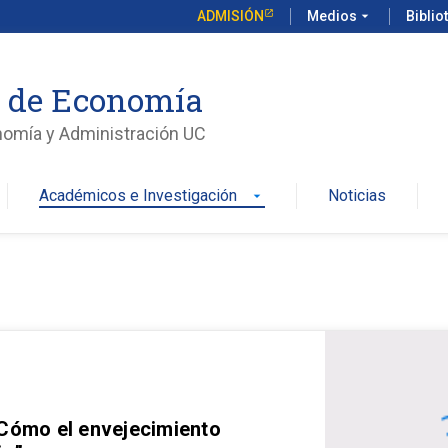
ADMISIÓN
Medios
arrow_drop_down
Biblio
o de Economía
nomía y Administración UC
Académicos e Investigación
Noticias
arrow_drop_down
 Cómo el envejecimiento