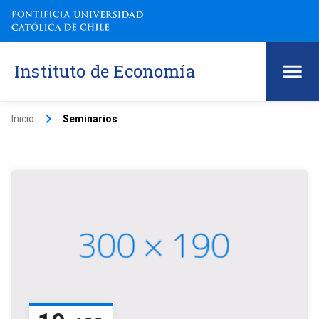
Instituto de Economía
keyboard_arrow_right
Inicio
Seminarios