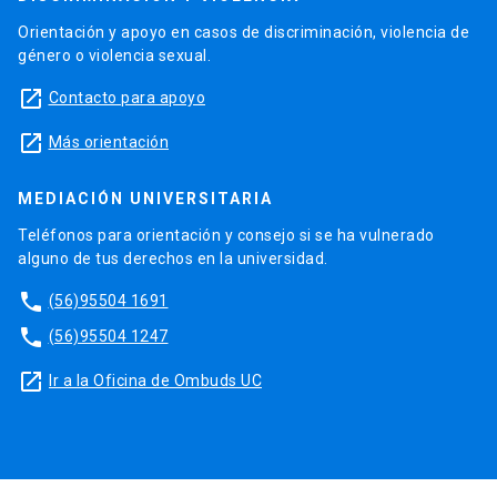
Orientación y apoyo en casos de discriminación, violencia de
género o violencia sexual.
launch
Contacto para apoyo
launch
Más orientación
MEDIACIÓN UNIVERSITARIA
Teléfonos para orientación y consejo si se ha vulnerado
alguno de tus derechos en la universidad.
phone
(56)95504 1691
phone
(56)95504 1247
launch
Ir a la Oficina de Ombuds UC