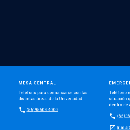
MESA CENTRAL
EMERGE
Teléfono para comunicarse con las
Teléfono e
distintas áreas de la Universidad.
situación 
dentro de
phone
(56)95504 4000
phone
(56)9
launch
Ir al 