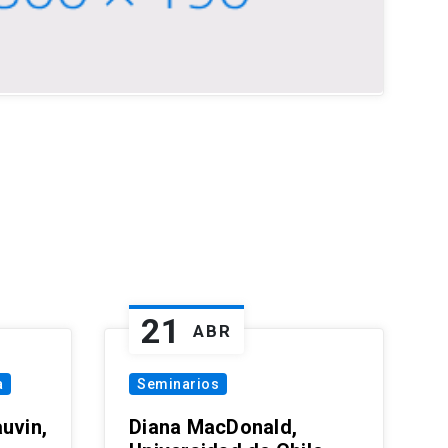
21
ABR
a
Seminarios
uvin,
Diana MacDonald,