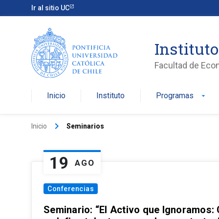
Ir al sitio UC
Institut
Facultad de Eco
Inicio
Instituto
Programas
arrow_drop_down
keyboard_arrow_right
Inicio
Seminarios
19
AGO
Conferencias
Seminario: “El Activo que Ignoramos: