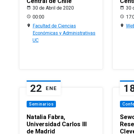
Central de Chile
Centr
30 de Abril de 2020
30 
00:00
17:
Facultad de Ciencias
Web
Económicas y Administrativas
UC
22
1
ENE
Seminarios
Conf
Natalia Fabra,
Sewo
Universidad Carlos III
Rese
de Madrid
Clev