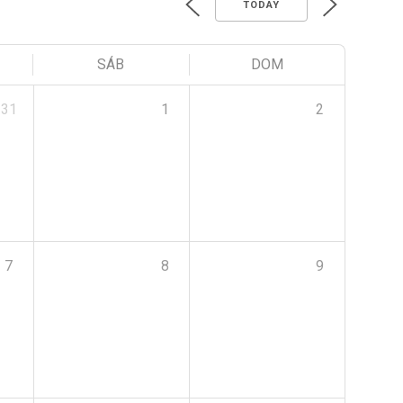
TODAY
SÁB
DOM
31
1
2
7
8
9