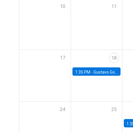
10
11
17
18
1:35 PM -
Gustavo González, Banco Central de Chile
24
25
1:3