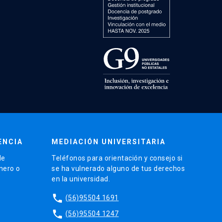
ENCIA
MEDIACIÓN UNIVERSITARIA
de
Teléfonos para orientación y consejo si
énero o
se ha vulnerado alguno de tus derechos
en la universidad.
phone
(56)95504 1691
phone
(56)95504 1247