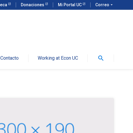
teca
Donaciones
Mi Portal UC
Correo
arrow_drop_down
search
Contacto
Working at Econ UC