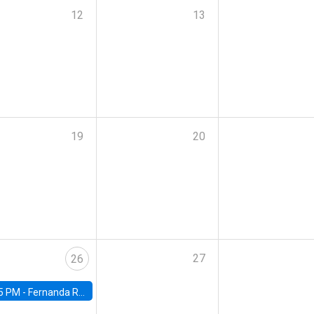
12
13
19
20
27
26
5 PM -
Fernanda Rojas Ampuero, University of Wisconsin-Madison