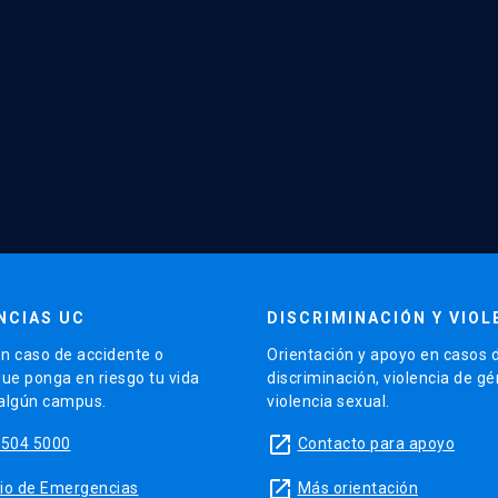
NCIAS UC
DISCRIMINACIÓN Y VIOL
n caso de accidente o
Orientación y apoyo en casos 
que ponga en riesgo tu vida
discriminación, violencia de g
 algún campus.
violencia sexual.
launch
5504 5000
Contacto para apoyo
launch
sitio de Emergencias
Más orientación