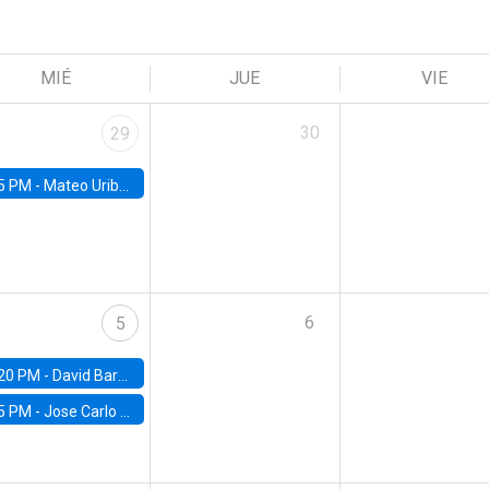
MIÉ
JUE
VIE
30
29
5 PM -
Mateo Uribe-Castro, Universidad de los Andes (Colombia)
6
5
20 PM -
David Bardey, Universidad de los Andes - CEDE
5 PM -
Jose Carlo Bermudez, UC (ME) & World Bank