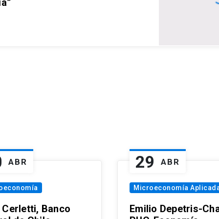
ia”
0
29
ABR
ABR
oeconomía
Microeconomía Aplicad
 Cerletti, Banco
Emilio Depetris-Cha