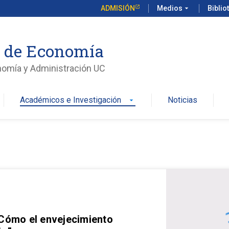
ADMISIÓN
Medios
arrow_drop_down
Biblio
o de Economía
nomía y Administración UC
Académicos e Investigación
Noticias
arrow_drop_down
 Cómo el envejecimiento