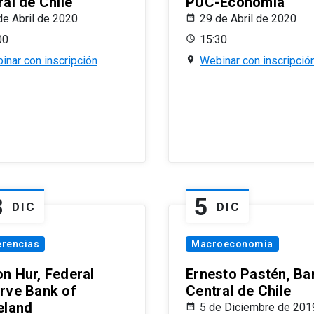
al de Chile
PUC-Economía
de Abril de 2020
29 de Abril de 2020
00
15:30
inar con inscripción
Webinar con inscripció
8
5
DIC
DIC
erencias
Macroeconomía
n Hur, Federal
Ernesto Pastén, Ba
rve Bank of
Central de Chile
eland
5 de Diciembre de 201