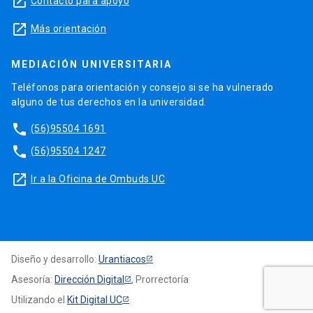
launch
Contacto para apoyo
launch
Más orientación
MEDIACIÓN UNIVERSITARIA
Teléfonos para orientación y consejo si se ha vulnerado
alguno de tus derechos en la universidad.
phone
(56)95504 1691
phone
(56)95504 1247
launch
Ir a la Oficina de Ombuds UC
Diseño y desarrollo:
Urantiacos
Asesoría:
Dirección Digital
, Prorrectoría
Utilizando el
Kit Digital UC