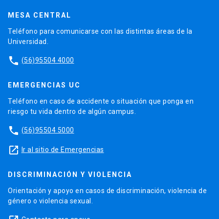
MESA CENTRAL
Teléfono para comunicarse con las distintas áreas de la
Universidad.
phone
(56)95504 4000
EMERGENCIAS UC
Teléfono en caso de accidente o situación que ponga en
riesgo tu vida dentro de algún campus.
phone
(56)95504 5000
launch
Ir al sitio de Emergencias
DISCRIMINACIÓN Y VIOLENCIA
Orientación y apoyo en casos de discriminación, violencia de
género o violencia sexual.