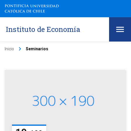
Instituto de Economía
keyboard_arrow_right
Inicio
Seminarios