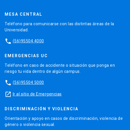
MESA CENTRAL
Teléfono para comunicarse con las distintas áreas de la
Universidad.
phone
(56)95504 4000
EMERGENCIAS UC
Teléfono en caso de accidente o situación que ponga en
riesgo tu vida dentro de algún campus.
phone
(56)95504 5000
launch
Ir al sitio de Emergencias
DISCRIMINACIÓN Y VIOLENCIA
Orientación y apoyo en casos de discriminación, violencia de
género o violencia sexual.