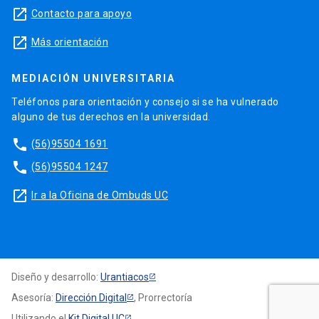
launch
Contacto para apoyo
launch
Más orientación
MEDIACIÓN UNIVERSITARIA
Teléfonos para orientación y consejo si se ha vulnerado
alguno de tus derechos en la universidad.
phone
(56)95504 1691
phone
(56)95504 1247
launch
Ir a la Oficina de Ombuds UC
Diseño y desarrollo:
Urantiacos
Asesoría:
Dirección Digital
, Prorrectoría
Utilizando el
Kit Digital UC