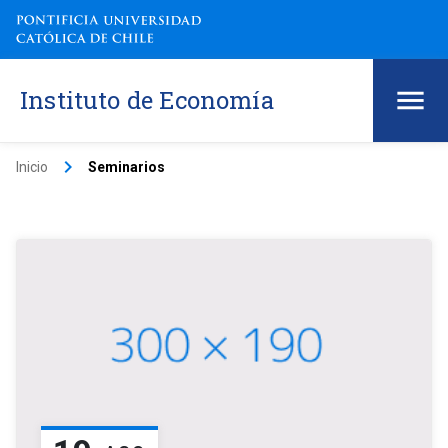
Instituto de Economía
keyboard_arrow_right
Inicio
Seminarios