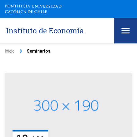
Instituto de Economía
keyboard_arrow_right
Inicio
Seminarios