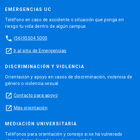
EMERGENCIAS UC
Teléfono en caso de accidente o situación que ponga en
riesgo tu vida dentro de algún campus.
phone
(56)95504 5000
launch
Ir al sitio de Emergencias
DISCRIMINACIÓN Y VIOLENCIA
Orientación y apoyo en casos de discriminación, violencia de
género o violencia sexual.
launch
Contacto para apoyo
launch
Más orientación
MEDIACIÓN UNIVERSITARIA
Teléfonos para orientación y consejo si se ha vulnerado