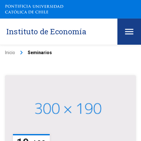
Instituto de Economía
keyboard_arrow_right
Inicio
Seminarios