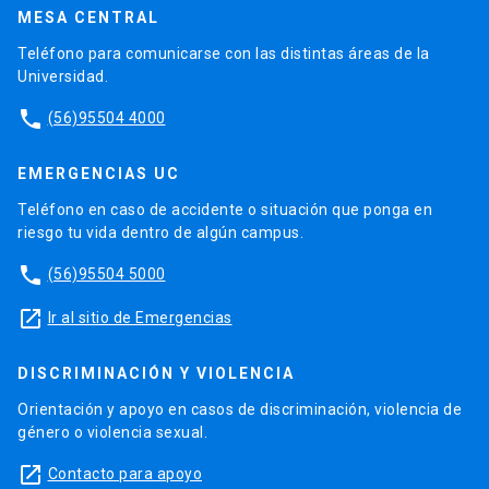
MESA CENTRAL
Teléfono para comunicarse con las distintas áreas de la
Universidad.
phone
(56)95504 4000
EMERGENCIAS UC
Teléfono en caso de accidente o situación que ponga en
riesgo tu vida dentro de algún campus.
phone
(56)95504 5000
launch
Ir al sitio de Emergencias
DISCRIMINACIÓN Y VIOLENCIA
Orientación y apoyo en casos de discriminación, violencia de
género o violencia sexual.
launch
Contacto para apoyo