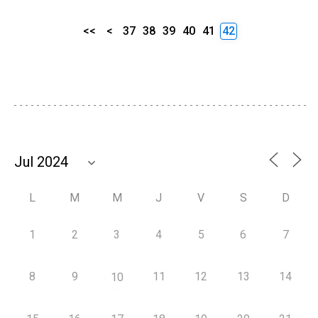
<<
<
37
38
39
40
41
42
L
M
M
J
V
S
D
1
2
3
4
5
6
7
8
9
11
12
13
14
10