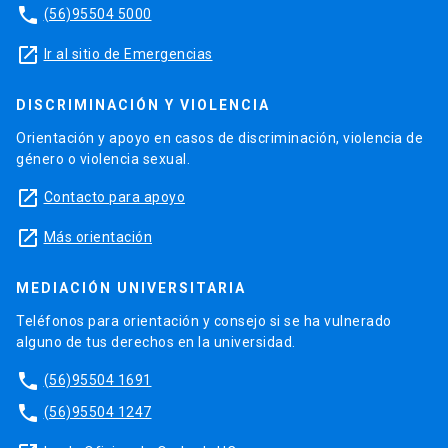
phone
(56)95504 5000
launch
Ir al sitio de Emergencias
DISCRIMINACIÓN Y VIOLENCIA
Orientación y apoyo en casos de discriminación, violencia de
género o violencia sexual.
launch
Contacto para apoyo
launch
Más orientación
MEDIACIÓN UNIVERSITARIA
Teléfonos para orientación y consejo si se ha vulnerado
alguno de tus derechos en la universidad.
phone
(56)95504 1691
phone
(56)95504 1247