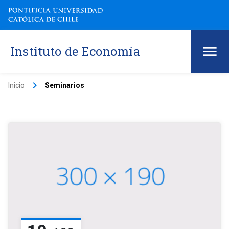
Instituto de Economía
keyboard_arrow_right
Inicio
Seminarios