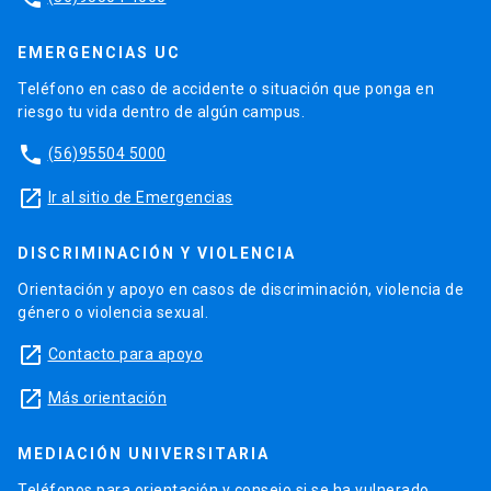
EMERGENCIAS UC
Teléfono en caso de accidente o situación que ponga en
riesgo tu vida dentro de algún campus.
phone
(56)95504 5000
launch
Ir al sitio de Emergencias
DISCRIMINACIÓN Y VIOLENCIA
Orientación y apoyo en casos de discriminación, violencia de
género o violencia sexual.
launch
Contacto para apoyo
launch
Más orientación
MEDIACIÓN UNIVERSITARIA
Teléfonos para orientación y consejo si se ha vulnerado