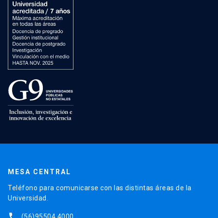
MESA CENTRAL
Teléfono para comunicarse con las distintas áreas de la
Universidad.
phone
(56)95504 4000