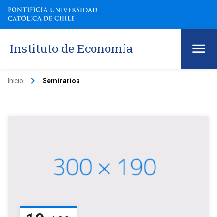
Instituto de Economía
keyboard_arrow_right
Inicio
Seminarios