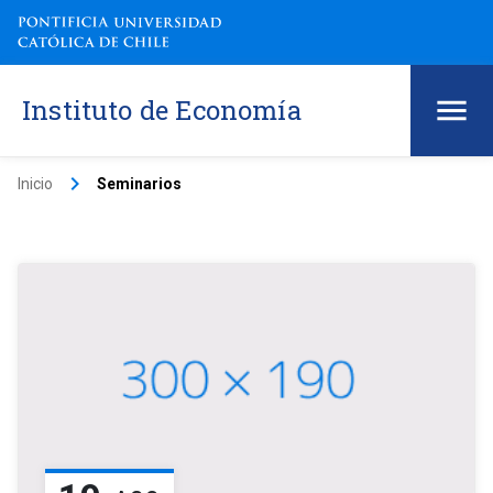
Instituto de Economía
keyboard_arrow_right
Inicio
Seminarios