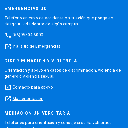
EMERGENCIAS UC
Teléfono en caso de accidente o situación que ponga en
riesgo tu vida dentro de algún campus.
phone
(56)95504 5000
launch
Ir al sitio de Emergencias
DISCRIMINACIÓN Y VIOLENCIA
Orientación y apoyo en casos de discriminación, violencia de
género o violencia sexual.
launch
Contacto para apoyo
launch
Más orientación
MEDIACIÓN UNIVERSITARIA
Teléfonos para orientación y consejo si se ha vulnerado