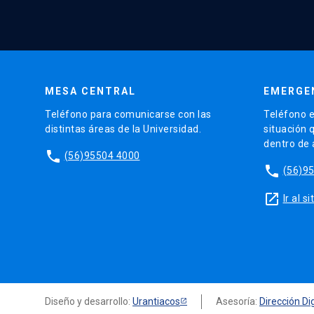
MESA CENTRAL
EMERGE
Teléfono para comunicarse con las
Teléfono e
distintas áreas de la Universidad.
situación 
dentro de
phone
(56)95504 4000
phone
(56)9
launch
Ir al 
Diseño y desarrollo:
Urantiacos
Asesoría:
Dirección Dig