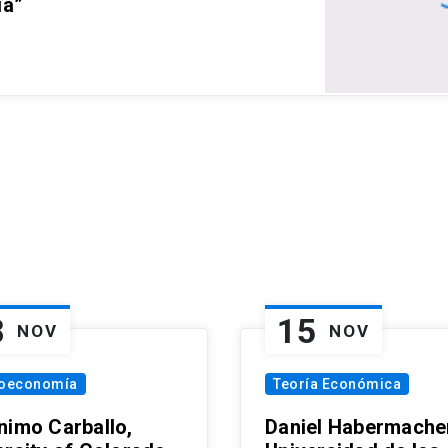
ia”
8
15
NOV
NOV
oeconomía
Teoría Económica
nimo Carballo,
Daniel Habermacher