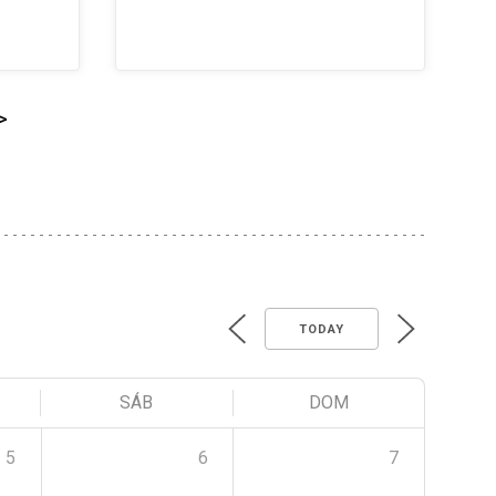
>
TODAY
SÁB
DOM
5
6
7