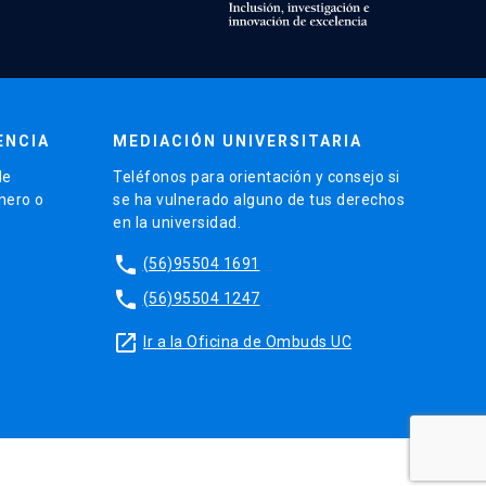
ENCIA
MEDIACIÓN UNIVERSITARIA
de
Teléfonos para orientación y consejo si
énero o
se ha vulnerado alguno de tus derechos
en la universidad.
phone
(56)95504 1691
phone
(56)95504 1247
launch
Ir a la Oficina de Ombuds UC