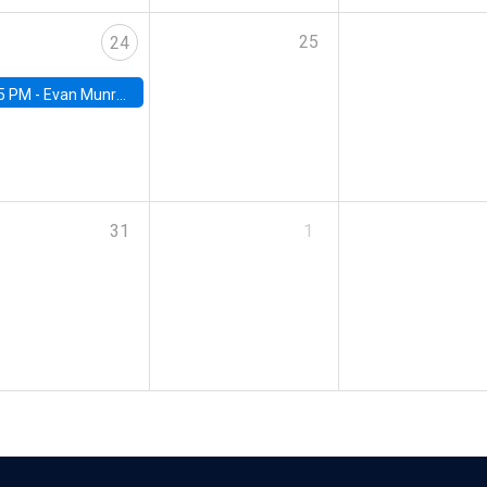
25
24
5 PM -
Evan Munro, Neyman Visiting Assistant Professor in the Department of Statistics at UC Berkeley
31
1