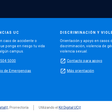
NCIAS UC
DISCRIMINACIÓN Y VIOL
n caso de accidente o
Orientación y apoyo en casos 
que ponga en riesgo tu vida
discriminación, violencia de g
 algún campus.
violencia sexual.
launch
5504 5000
Contacto para apoyo
launch
sitio de Emergencias
Más orientación
ital
, Prorrectoría
Utilizando el
Kit Digital UC