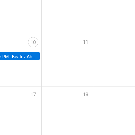
11
10
5 PM -
Beatriz Ahumada, PhD candidate, Universidad de Pittsburgh
17
18