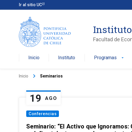
Ir al sitio UC
Institut
Facultad de Eco
Inicio
Instituto
Programas
arrow_drop_down
keyboard_arrow_right
Inicio
Seminarios
19
AGO
Conferencias
Seminario: “El Activo que Ignoramos: