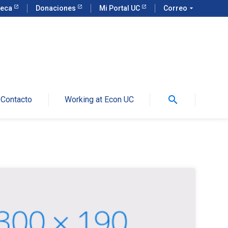
teca
Donaciones
Mi Portal UC
Correo
arrow_drop_down
search
Contacto
Working at Econ UC