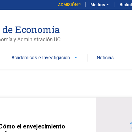
ADMISIÓN
Medios
arrow_drop_down
Biblio
o de Economía
nomía y Administración UC
Académicos e Investigación
Noticias
arrow_drop_down
 Cómo el envejecimiento