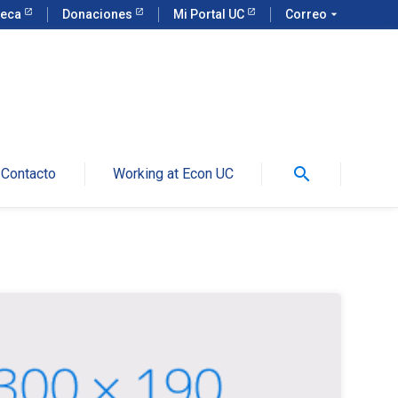
teca
Donaciones
Mi Portal UC
Correo
arrow_drop_down
search
Contacto
Working at Econ UC