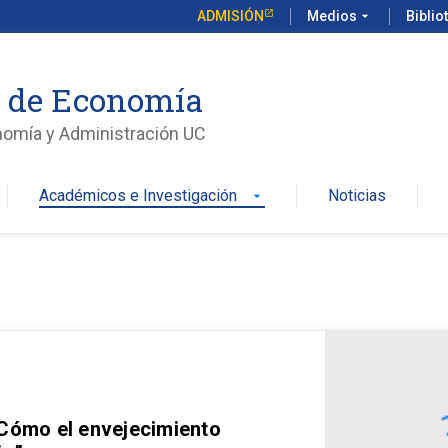
ADMISIÓN
Medios
arrow_drop_down
Biblio
o de Economía
nomía y Administración UC
Académicos e Investigación
Noticias
arrow_drop_down
 Cómo el envejecimiento