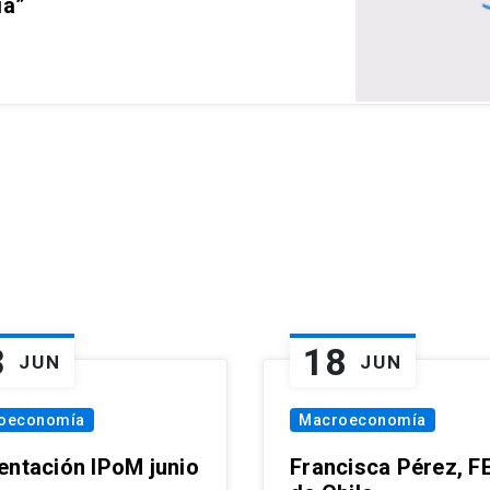
ia”
3
18
JUN
JUN
oeconomía
Macroeconomía
entación IPoM junio
Francisca Pérez, F