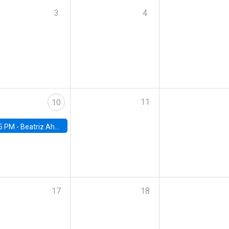
3
4
11
10
5 PM -
Beatriz Ahumada, PhD candidate, Universidad de Pittsburgh
17
18