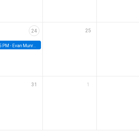
25
24
5 PM -
Evan Munro, Neyman Visiting Assistant Professor in the Department of Statistics at UC Berkeley
31
1