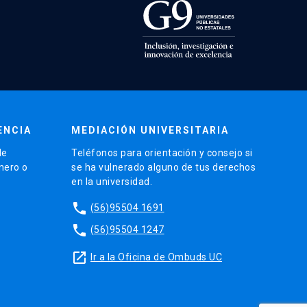
ENCIA
MEDIACIÓN UNIVERSITARIA
de
Teléfonos para orientación y consejo si
énero o
se ha vulnerado alguno de tus derechos
en la universidad.
phone
(56)95504 1691
phone
(56)95504 1247
launch
Ir a la Oficina de Ombuds UC