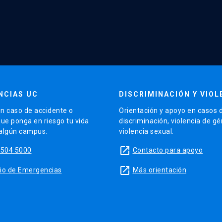
NCIAS UC
DISCRIMINACIÓN Y VIOL
n caso de accidente o
Orientación y apoyo en casos 
que ponga en riesgo tu vida
discriminación, violencia de g
 algún campus.
violencia sexual.
launch
5504 5000
Contacto para apoyo
launch
sitio de Emergencias
Más orientación