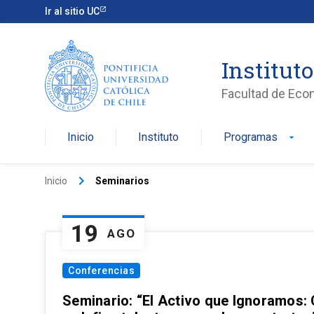
Ir al sitio UC
Institut
Facultad de Eco
Inicio
Instituto
Programas
arrow_drop_down
keyboard_arrow_right
Inicio
Seminarios
19
AGO
Conferencias
Seminario: “El Activo que Ignoramos: