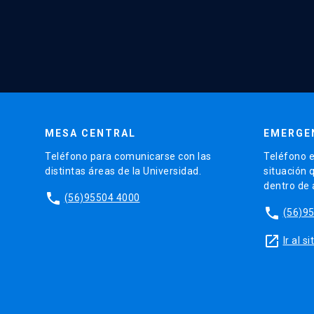
MESA CENTRAL
EMERGE
Teléfono para comunicarse con las
Teléfono e
distintas áreas de la Universidad.
situación 
dentro de
phone
(56)95504 4000
phone
(56)9
launch
Ir al 