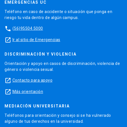
EMERGENCIAS UC
Teléfono en caso de accidente o situación que ponga en
riesgo tu vida dentro de algún campus.
phone
(56)95504 5000
launch
Ir al sitio de Emergencias
DISCRIMINACIÓN Y VIOLENCIA
Orientación y apoyo en casos de discriminación, violencia de
género o violencia sexual.
launch
Contacto para apoyo
launch
Más orientación
MEDIACIÓN UNIVERSITARIA
Teléfonos para orientación y consejo si se ha vulnerado
alguno de tus derechos en la universidad.