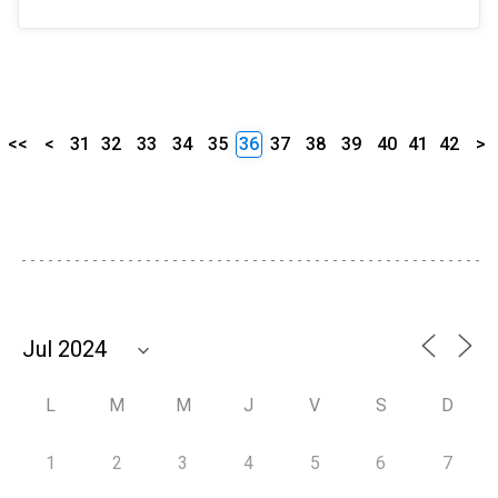
<<
<
31
32
33
34
35
36
37
38
39
40
41
42
>
L
M
M
J
V
S
D
1
2
3
4
5
6
7