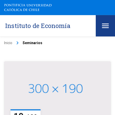
Instituto de Economía
keyboard_arrow_right
Inicio
Seminarios