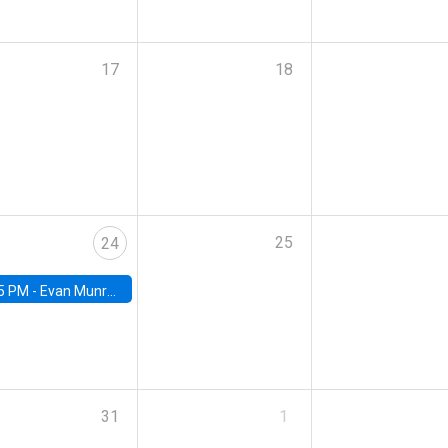
17
18
25
24
5 PM -
Evan Munro, Neyman Visiting Assistant Professor in the Department of Statistics at UC Berkeley
31
1