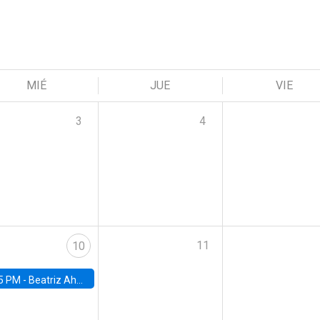
MIÉ
JUE
VIE
3
4
11
10
5 PM -
Beatriz Ahumada, PhD candidate, Universidad de Pittsburgh