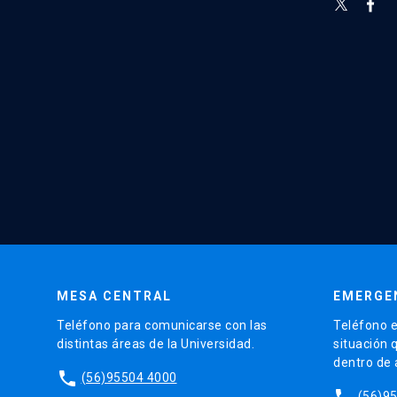
MESA CENTRAL
EMERGE
Teléfono para comunicarse con las
Teléfono e
distintas áreas de la Universidad.
situación 
dentro de
phone
(56)95504 4000
phone
(56)9