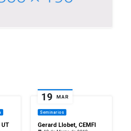
19
MAR
a
Seminarios
 UT
Gerard Llobet, CEMFI