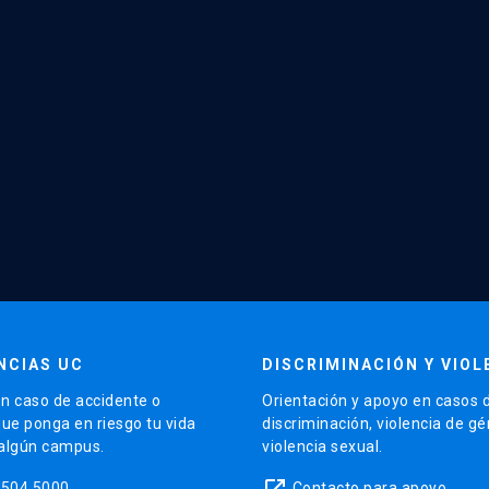
NCIAS UC
DISCRIMINACIÓN Y VIOL
n caso de accidente o
Orientación y apoyo en casos 
que ponga en riesgo tu vida
discriminación, violencia de g
 algún campus.
violencia sexual.
launch
5504 5000
Contacto para apoyo