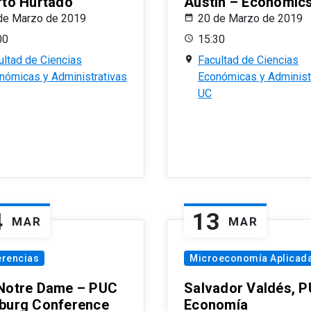
rto Hurtado
Austin – Economic
de Marzo de 2019
20 de Marzo de 2019
00
15:30
ultad de Ciencias
Facultad de Ciencias
nómicas y Administrativas
Económicas y Administ
UC
4
13
MAR
MAR
erencias
Microeconomía Aplicad
Notre Dame – PUC
Salvador Valdés, 
burg Conference
Economía