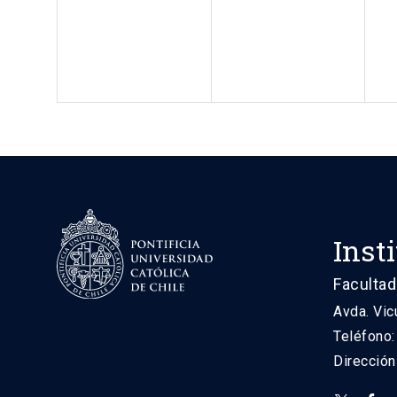
Inst
Facultad
Avda. Vic
Teléfono
Direcció