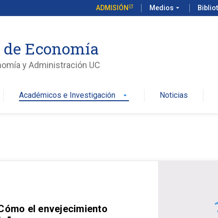
ADMISIÓN
Medios
arrow_drop_down
Biblio
o de Economía
nomía y Administración UC
Académicos e Investigación
Noticias
arrow_drop_down
 Cómo el envejecimiento