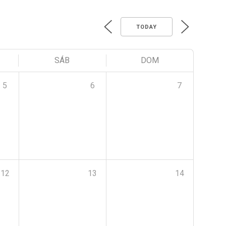
TODAY
SÁB
DOM
5
6
7
12
13
14