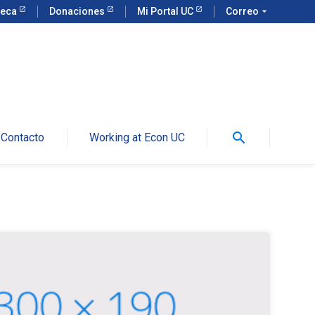
teca
Donaciones
Mi Portal UC
Correo
arrow_drop_down
search
Contacto
Working at Econ UC