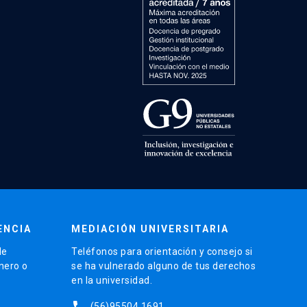
ENCIA
MEDIACIÓN UNIVERSITARIA
de
Teléfonos para orientación y consejo si
énero o
se ha vulnerado alguno de tus derechos
en la universidad.
phone
(56)95504 1691