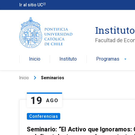
Ir al sitio UC
Institut
Facultad de Eco
Inicio
Instituto
Programas
arrow_drop_down
keyboard_arrow_right
Inicio
Seminarios
19
AGO
Conferencias
Seminario: “El Activo que Ignoramos: