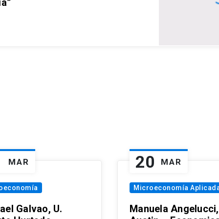
ia”
1
20
MAR
MAR
oeconomía
Microeconomía Aplicad
ael Galvao, U.
Manuela Angelucci,