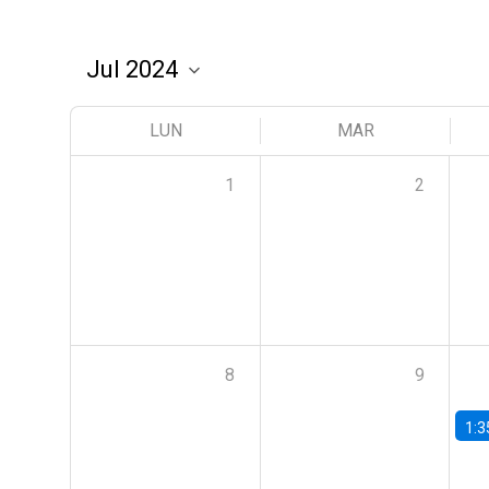
LUN
MAR
1
2
8
9
1:3