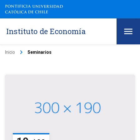
Instituto de Economía
keyboard_arrow_right
Inicio
Seminarios