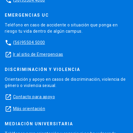
phone
EMERGENCIAS UC
Teléfono en caso de accidente o situación que ponga en
riesgo tu vida dentro de algún campus.
phone
(56)95504 5000
launch
Ir al sitio de Emergencias
DISCRIMINACIÓN Y VIOLENCIA
Orientación y apoyo en casos de discriminación, violencia de
género o violencia sexual.
launch
Contacto para apoyo
launch
Más orientación
MEDIACIÓN UNIVERSITARIA