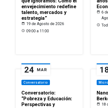
que Ignoramos: Cómo el
años
envejecimiento redefine
Econ
talento, mercados y
6 d
estrategia”
Ago
19 de Agosto de 2026
Todo
09:00 a 11:00
24
1
MAR
Conversatorio
Micr
Conversatorio:
Nano
“Pobreza y Educación:
Berk
Perspectivas y
18 