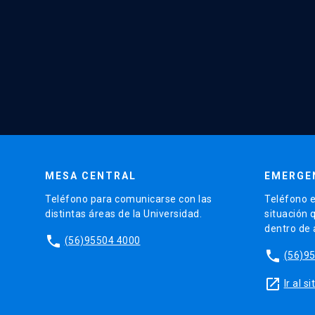
MESA CENTRAL
EMERGE
Teléfono para comunicarse con las
Teléfono e
distintas áreas de la Universidad.
situación 
dentro de
phone
(56)95504 4000
phone
(56)9
launch
Ir al 