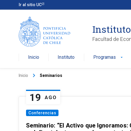
Ir al sitio UC
Institut
Facultad de Eco
Inicio
Instituto
Programas
arrow_drop_down
keyboard_arrow_right
Inicio
Seminarios
19
AGO
Conferencias
Seminario: “El Activo que Ignoramos: