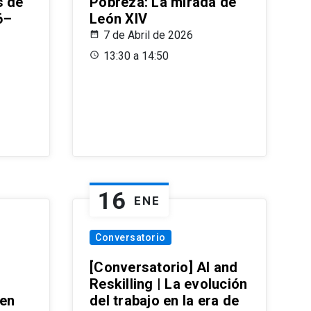
s de
Pobreza: La mirada de
6–
León XIV
7 de Abril de 2026
13:30 a 14:50
16
ENE
Conversatorio
[Conversatorio] AI and
Reskilling | La evolución
 en
del trabajo en la era de