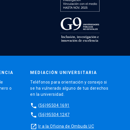
ENCIA
MEDIACIÓN UNIVERSITARIA
de
Teléfonos para orientación y consejo si
énero o
se ha vulnerado alguno de tus derechos
en la universidad.
phone
(56)95504 1691
phone
(56)95504 1247
launch
Ir a la Oficina de Ombuds UC