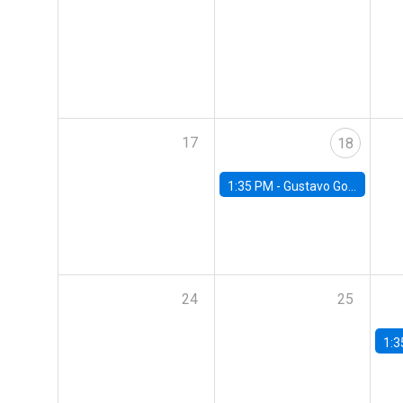
17
18
1:35 PM -
Gustavo González, Banco Central de Chile
24
25
1:3