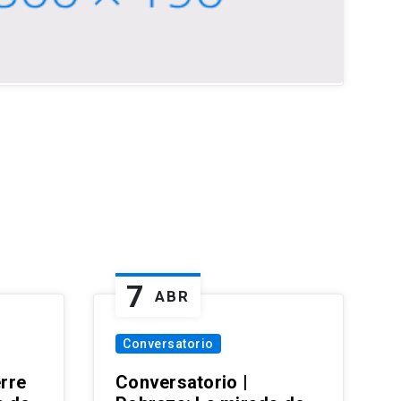
7
ABR
Conversatorio
erre
Conversatorio |