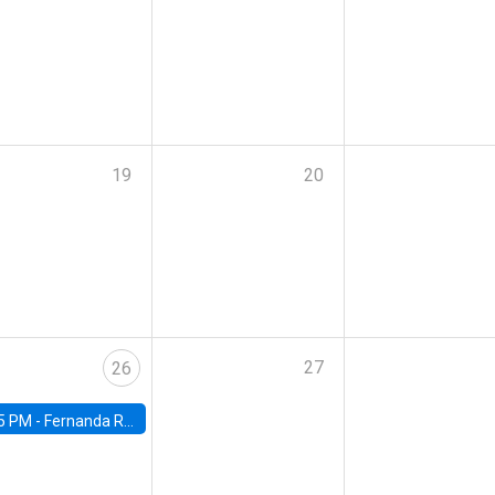
19
20
27
26
5 PM -
Fernanda Rojas Ampuero, University of Wisconsin-Madison