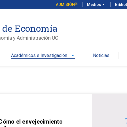
ADMISIÓN
Medios
arrow_drop_down
Biblio
o de Economía
nomía y Administración UC
Académicos e Investigación
Noticias
arrow_drop_down
 Cómo el envejecimiento