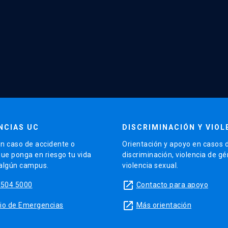
NCIAS UC
DISCRIMINACIÓN Y VIOL
n caso de accidente o
Orientación y apoyo en casos 
que ponga en riesgo tu vida
discriminación, violencia de g
 algún campus.
violencia sexual.
launch
5504 5000
Contacto para apoyo
launch
sitio de Emergencias
Más orientación