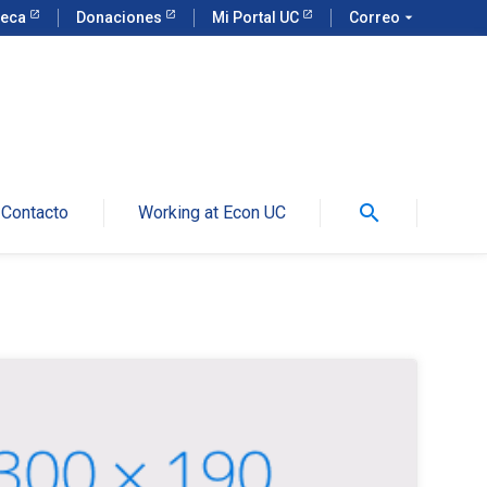
teca
Donaciones
Mi Portal UC
Correo
arrow_drop_down
search
Contacto
Working at Econ UC