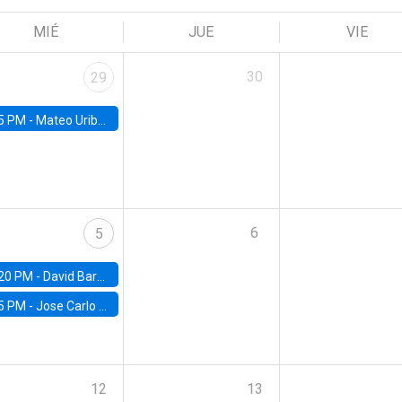
MIÉ
JUE
VIE
30
29
5 PM -
Mateo Uribe-Castro, Universidad de los Andes (Colombia)
6
5
20 PM -
David Bardey, Universidad de los Andes - CEDE
5 PM -
Jose Carlo Bermudez, UC (ME) & World Bank
12
13