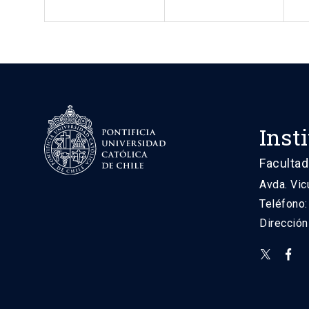
Inst
Facultad
Avda. Vic
Teléfono
Direcció