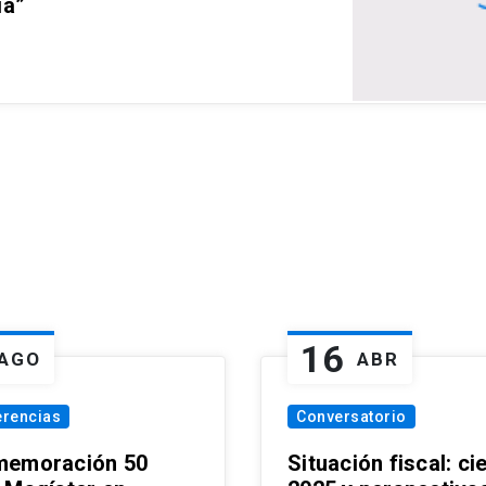
ia”
16
AGO
ABR
erencias
Conversatorio
emoración 50
Situación fiscal: ci