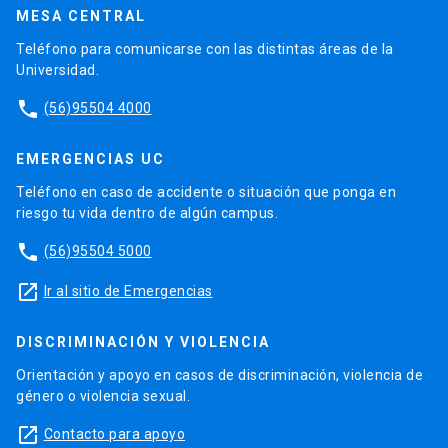
MESA CENTRAL
Teléfono para comunicarse con las distintas áreas de la
Universidad.
phone
(56)95504 4000
EMERGENCIAS UC
Teléfono en caso de accidente o situación que ponga en
riesgo tu vida dentro de algún campus.
phone
(56)95504 5000
launch
Ir al sitio de Emergencias
DISCRIMINACIÓN Y VIOLENCIA
Orientación y apoyo en casos de discriminación, violencia de
género o violencia sexual.
launch
Contacto para apoyo