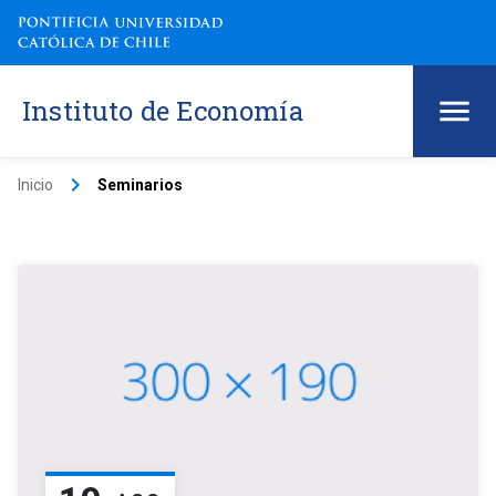
Instituto de Economía
keyboard_arrow_right
Inicio
Seminarios