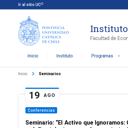
Ir al sitio UC
Institut
Facultad de Eco
Inicio
Instituto
Programas
arrow_drop_down
keyboard_arrow_right
Inicio
Seminarios
19
AGO
Conferencias
Seminario: “El Activo que Ignoramos: