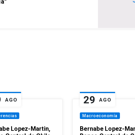
ia”
9
29
AGO
AGO
erencias
Macroeconomía
abe Lopez-Martin,
Bernabe Lopez-Mar