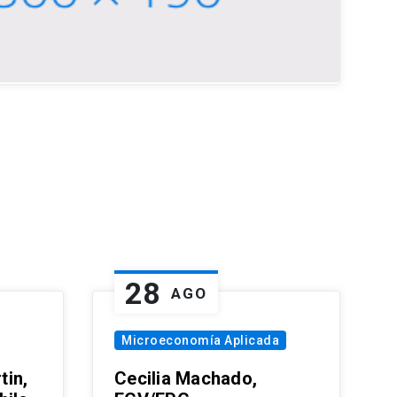
28
AGO
Microeconomía Aplicada
tin,
Cecilia Machado,