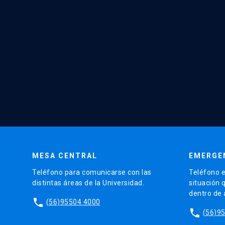
MESA CENTRAL
EMERGE
Teléfono para comunicarse con las
Teléfono e
distintas áreas de la Universidad.
situación 
dentro de
phone
(56)95504 4000
phone
(56)9