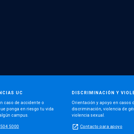
NCIAS UC
DISCRIMINACIÓN Y VIOL
n caso de accidente o
Orientación y apoyo en casos 
que ponga en riesgo tu vida
discriminación, violencia de g
 algún campus.
violencia sexual.
launch
5504 5000
Contacto para apoyo