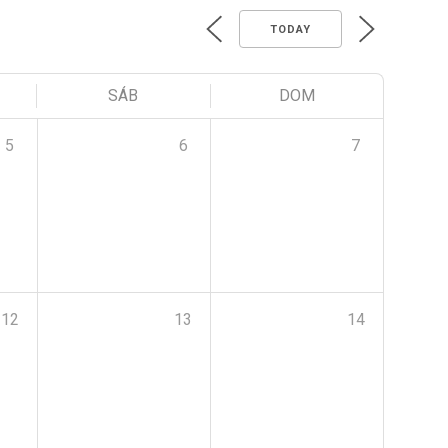
TODAY
SÁB
DOM
5
6
7
12
13
14