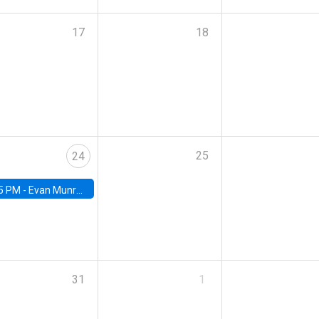
17
18
25
24
5 PM -
Evan Munro, Neyman Visiting Assistant Professor in the Department of Statistics at UC Berkeley
31
1