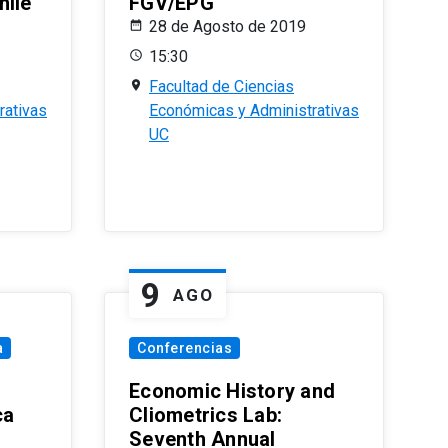
hile
FGV/EPG
28 de Agosto de 2019
15:30
Facultad de Ciencias
rativas
Económicas y Administrativas
UC
9
AGO
a
Conferencias
Economic History and
ca
Cliometrics Lab:
Seventh Annual