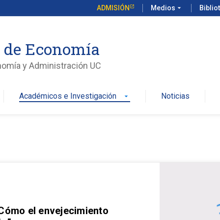
ADMISIÓN
Medios
arrow_drop_down
Biblio
o de Economía
nomía y Administración UC
Académicos e Investigación
Noticias
arrow_drop_down
 Cómo el envejecimiento