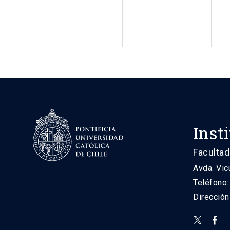
Inst
Facultad
Avda. Vic
Teléfono
Direcció