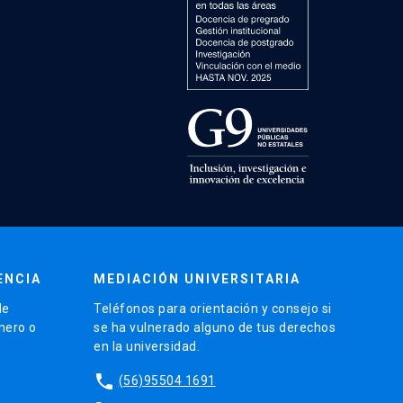
ENCIA
MEDIACIÓN UNIVERSITARIA
de
Teléfonos para orientación y consejo si
énero o
se ha vulnerado alguno de tus derechos
en la universidad.
phone
(56)95504 1691