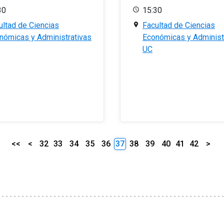
30
15:30
ultad de Ciencias
Facultad de Ciencias
nómicas y Administrativas
Económicas y Administ
UC
<<
<
32
33
34
35
36
37
38
39
40
41
42
>