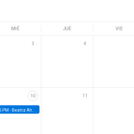
MIÉ
JUE
VIE
3
4
11
10
5 PM -
Beatriz Ahumada, PhD candidate, Universidad de Pittsburgh