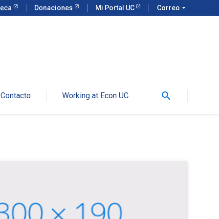
teca
Donaciones
Mi Portal UC
Correo
arrow_drop_down
search
Contacto
Working at Econ UC