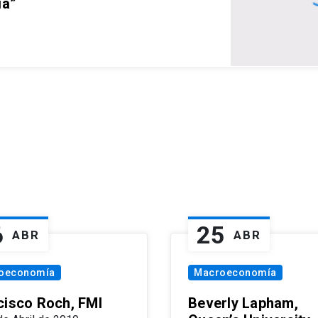
ia”
6
25
ABR
ABR
oeconomía
Macroeconomía
cisco Roch, FMI
Beverly Lapham,