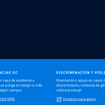
NCIAS UC
DISCRIMINACIÓN Y VIOL
n caso de accidente o
Orientación y apoyo en casos 
que ponga en riesgo tu vida
discriminación, violencia de g
 algún campus.
violencia sexual.
launch
5504 5000
Contacto para apoyo