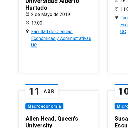
Universidad Alberto
26 
Hurtado
11:
2 de Mayo de 2019
Fac
17:00
Eco
Facultad de Ciencias
UC
Económicas y Administrativas
UC
11
1
ABR
Macroeconomía
Micr
Allen Head, Queen’s
Susa
University
Escu