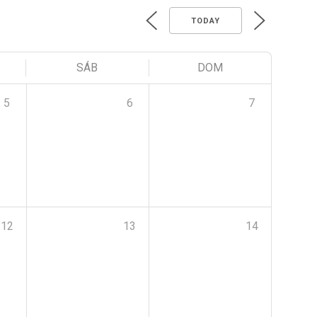
TODAY
SÁB
DOM
5
6
7
12
13
14