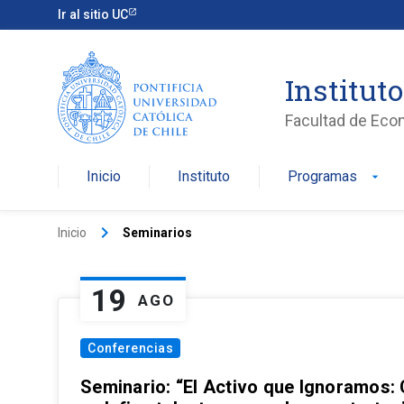
Ir al sitio UC
Institut
Facultad de Eco
Inicio
Instituto
Programas
arrow_drop_down
keyboard_arrow_right
Inicio
Seminarios
19
AGO
Conferencias
Seminario: “El Activo que Ignoramos: