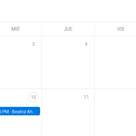
MIÉ
JUE
VIE
3
4
11
10
5 PM -
Beatriz Ahumada, PhD candidate, Universidad de Pittsburgh