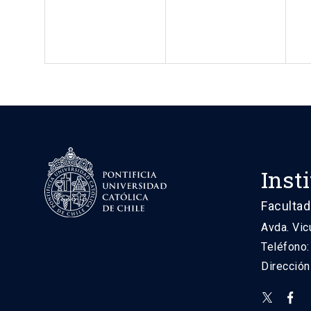
Inst
Facultad
Avda. Vic
Teléfono
Direcció