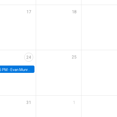
17
18
25
24
5 PM -
Evan Munro, Neyman Visiting Assistant Professor in the Department of Statistics at UC Berkeley
31
1