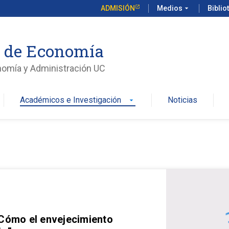
ADMISIÓN
Medios
arrow_drop_down
Biblio
o de Economía
nomía y Administración UC
Académicos e Investigación
Noticias
arrow_drop_down
 Cómo el envejecimiento