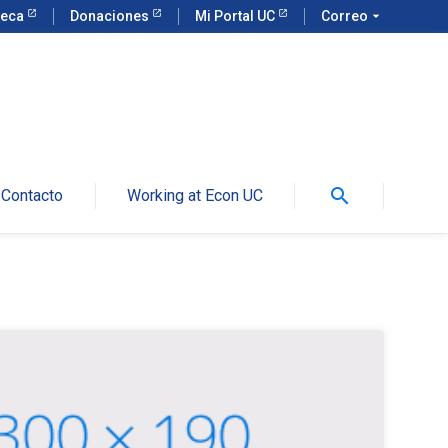
teca
Donaciones
Mi Portal UC
Correo
arrow_drop_down
search
Contacto
Working at Econ UC