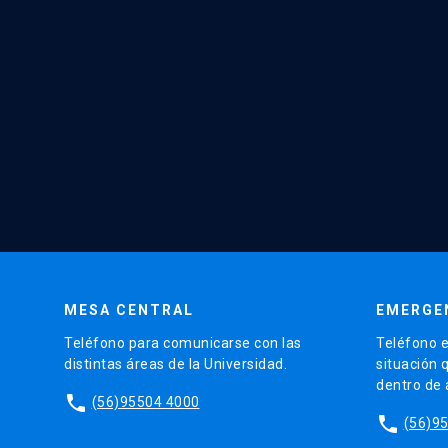
MESA CENTRAL
EMERGE
Teléfono para comunicarse con las
Teléfono e
distintas áreas de la Universidad.
situación 
dentro de
phone
(56)95504 4000
phone
(56)9