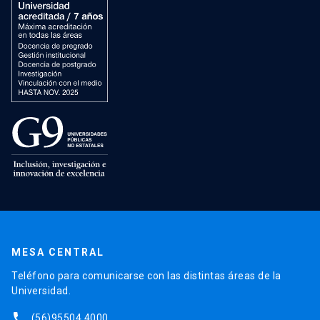
MESA CENTRAL
Teléfono para comunicarse con las distintas áreas de la
Universidad.
phone
(56)95504 4000