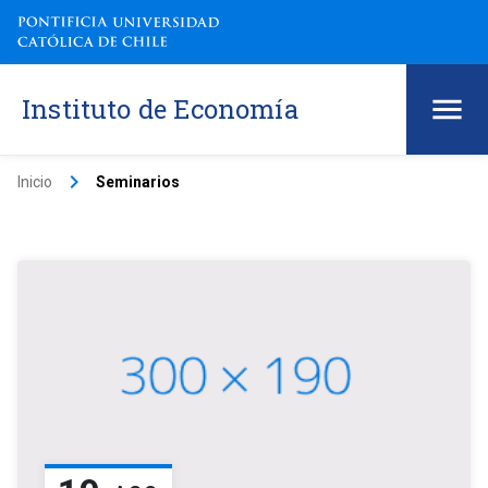
Instituto de Economía
keyboard_arrow_right
Inicio
Seminarios