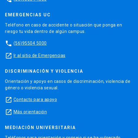
EMERGENCIAS UC
Teléfono en caso de accidente o situación que ponga en
riesgo tu vida dentro de algún campus.
phone
(56)95504 5000
launch
Ir al sitio de Emergencias
DISCRIMINACIÓN Y VIOLENCIA
Orientación y apoyo en casos de discriminación, violencia de
género o violencia sexual.
launch
Contacto para apoyo
launch
Más orientación
MEDIACIÓN UNIVERSITARIA
Teléfonos para orientación y consejo si se ha vulnerado