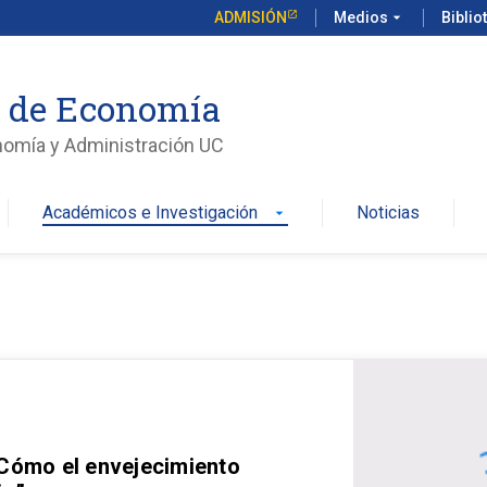
ADMISIÓN
Medios
arrow_drop_down
Biblio
o de Economía
nomía y Administración UC
Académicos e Investigación
Noticias
arrow_drop_down
 Cómo el envejecimiento