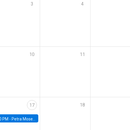
3
4
10
11
18
17
0 PM -
Petra Moser, NYU Stern