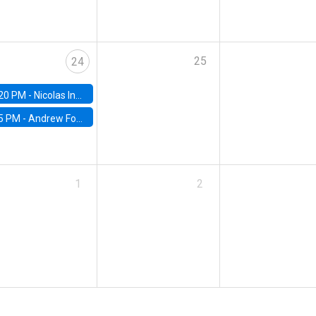
25
24
20 PM -
Nicolas Inostroza, Rotman School of Management, University of Toronto
5 PM -
Andrew Foster, Brown University
1
2