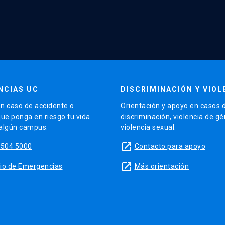
NCIAS UC
DISCRIMINACIÓN Y VIOL
n caso de accidente o
Orientación y apoyo en casos 
que ponga en riesgo tu vida
discriminación, violencia de g
 algún campus.
violencia sexual.
launch
5504 5000
Contacto para apoyo
launch
sitio de Emergencias
Más orientación