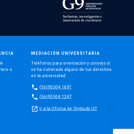
ENCIA
MEDIACIÓN UNIVERSITARIA
de
Teléfonos para orientación y consejo si
énero o
se ha vulnerado alguno de tus derechos
en la universidad.
phone
(56)95504 1691
phone
(56)95504 1247
launch
Ir a la Oficina de Ombuds UC