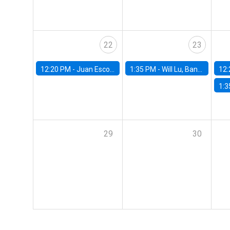
22
23
12:20 PM -
Juan Escobar, Universidad de Chile
1:35 PM -
Will Lu, Banco Central de Chile
12:
1:3
29
30