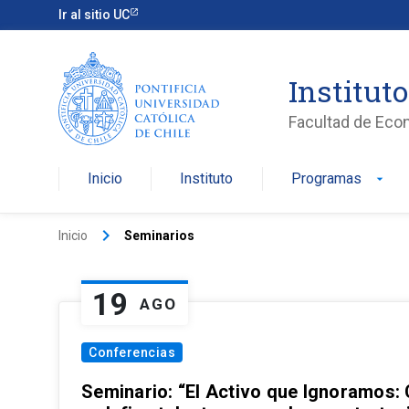
Ir al sitio UC
Institut
Facultad de Eco
Inicio
Instituto
Programas
arrow_drop_down
keyboard_arrow_right
Inicio
Seminarios
19
AGO
Conferencias
Seminario: “El Activo que Ignoramos: