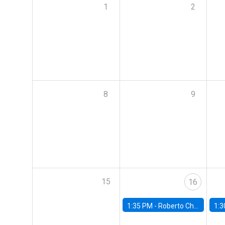
1
2
8
9
15
16
1:35 PM -
Roberto Chang, Rutgers University
1:3