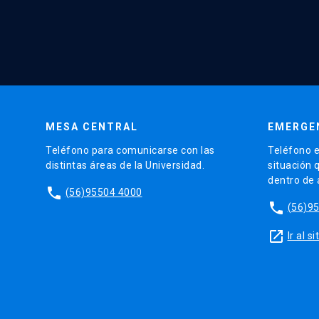
MESA CENTRAL
EMERGE
Teléfono para comunicarse con las
Teléfono e
distintas áreas de la Universidad.
situación 
dentro de
phone
(56)95504 4000
phone
(56)9
launch
Ir al 