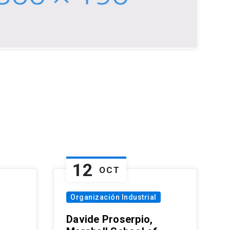
12
OCT
Organización Industrial
Davide Proserpio,