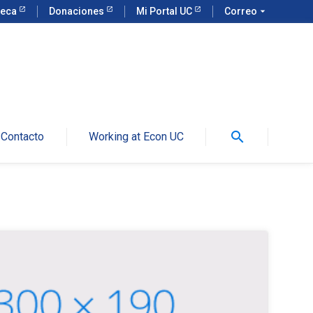
teca
Donaciones
Mi Portal UC
Correo
arrow_drop_down
search
Contacto
Working at Econ UC