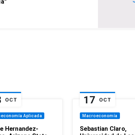
ia”
8
17
OCT
OCT
oeconomía Aplicada
Macroeconomía
e Hernandez-
Sebastian Claro,