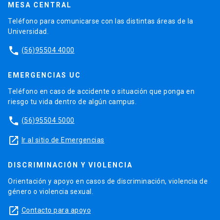
MESA CENTRAL
Teléfono para comunicarse con las distintas áreas de la
Universidad.
phone
(56)95504 4000
EMERGENCIAS UC
Teléfono en caso de accidente o situación que ponga en
riesgo tu vida dentro de algún campus.
phone
(56)95504 5000
launch
Ir al sitio de Emergencias
DISCRIMINACIÓN Y VIOLENCIA
Orientación y apoyo en casos de discriminación, violencia de
género o violencia sexual.
launch
Contacto para apoyo