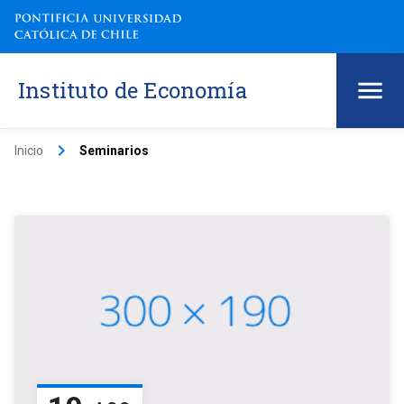
Instituto de Economía
keyboard_arrow_right
Inicio
Seminarios