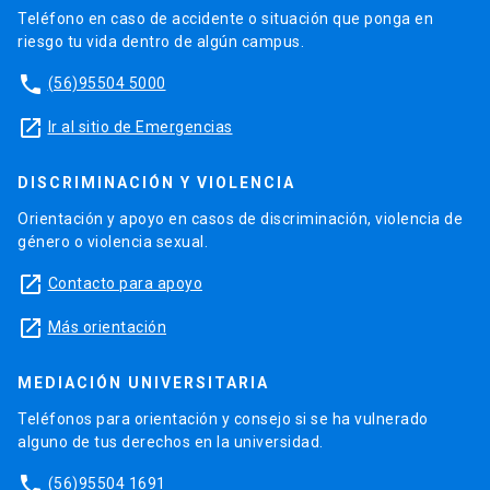
Teléfono en caso de accidente o situación que ponga en
riesgo tu vida dentro de algún campus.
phone
(56)95504 5000
launch
Ir al sitio de Emergencias
DISCRIMINACIÓN Y VIOLENCIA
Orientación y apoyo en casos de discriminación, violencia de
género o violencia sexual.
launch
Contacto para apoyo
launch
Más orientación
MEDIACIÓN UNIVERSITARIA
Teléfonos para orientación y consejo si se ha vulnerado
alguno de tus derechos en la universidad.
phone
(56)95504 1691