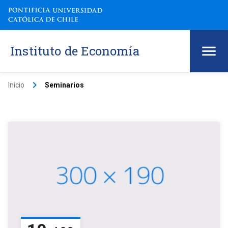
Instituto de Economía
keyboard_arrow_right
Inicio
Seminarios