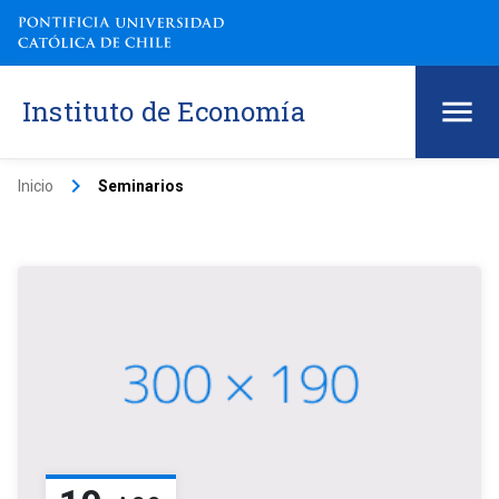
Instituto de Economía
keyboard_arrow_right
Inicio
Seminarios