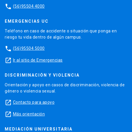
phone
(56)95504 4000
EMERGENCIAS UC
Teléfono en caso de accidente o situación que ponga en
riesgo tu vida dentro de algún campus.
phone
(56)95504 5000
launch
Ir al sitio de Emergencias
DISCRIMINACIÓN Y VIOLENCIA
Orientación y apoyo en casos de discriminación, violencia de
género o violencia sexual.
launch
Contacto para apoyo
launch
Más orientación
MEDIACIÓN UNIVERSITARIA