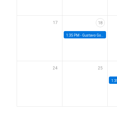
17
18
1:35 PM -
Gustavo González, Banco Central de Chile
24
25
1:3