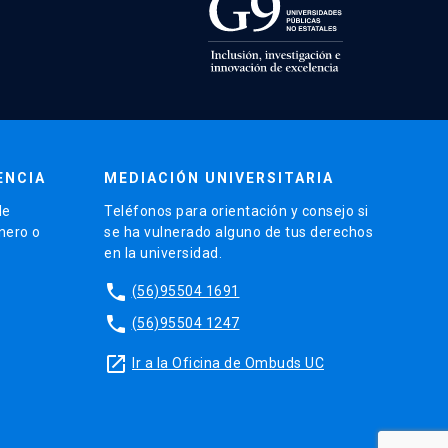
ENCIA
MEDIACIÓN UNIVERSITARIA
de
Teléfonos para orientación y consejo si
énero o
se ha vulnerado alguno de tus derechos
en la universidad.
phone
(56)95504 1691
phone
(56)95504 1247
launch
Ir a la Oficina de Ombuds UC