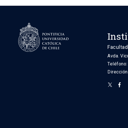
Inst
Facultad
Avda. Vic
Teléfono
Direcció