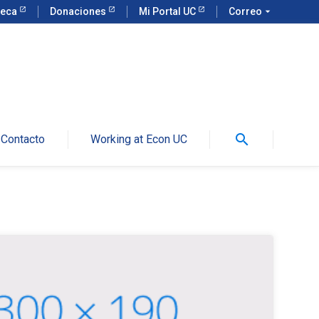
teca
Donaciones
Mi Portal UC
Correo
arrow_drop_down
search
Contacto
Working at Econ UC