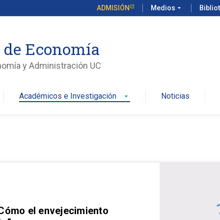
ADMISIÓN
Medios
arrow_drop_down
Biblio
o de Economía
nomía y Administración UC
Académicos e Investigación
Noticias
arrow_drop_down
 Cómo el envejecimiento