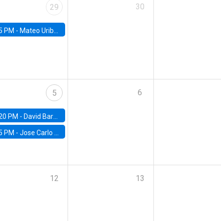
30
29
5 PM -
Mateo Uribe-Castro, Universidad de los Andes (Colombia)
6
5
20 PM -
David Bardey, Universidad de los Andes - CEDE
5 PM -
Jose Carlo Bermudez, UC (ME) & World Bank
12
13