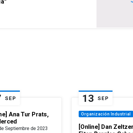
ia”
7
13
SEP
SEP
ne] Ana Tur Prats,
Organización Industrial
erced
[Online] Dan Zeltzer
de Septiembre de 2023