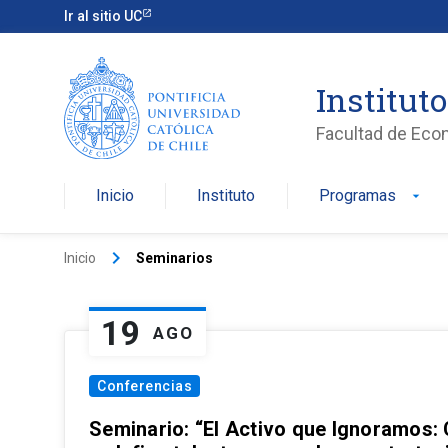
Ir al sitio UC
Institut
Facultad de Eco
Inicio
Instituto
Programas
arrow_drop_down
keyboard_arrow_right
Inicio
Seminarios
19
AGO
Conferencias
Seminario: “El Activo que Ignoramos: