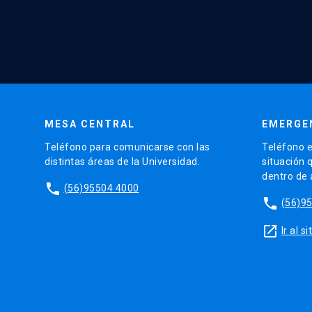
MESA CENTRAL
EMERGE
Teléfono para comunicarse con las
Teléfono e
distintas áreas de la Universidad.
situación 
dentro de
phone
(56)95504 4000
phone
(56)9
launch
Ir al 