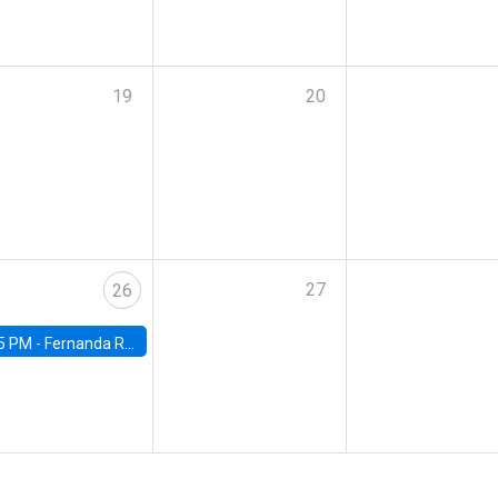
19
20
27
26
5 PM -
Fernanda Rojas Ampuero, University of Wisconsin-Madison