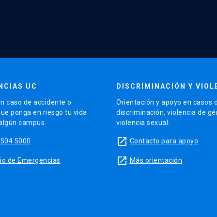
NCIAS UC
DISCRIMINACIÓN Y VIOL
n caso de accidente o
Orientación y apoyo en casos 
que ponga en riesgo tu vida
discriminación, violencia de g
 algún campus.
violencia sexual.
launch
5504 5000
Contacto para apoyo
launch
sitio de Emergencias
Más orientación