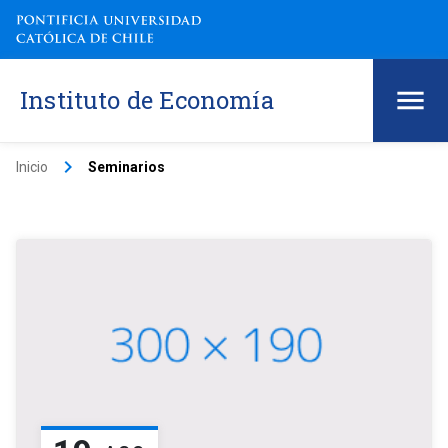
Instituto de Economía
keyboard_arrow_right
Inicio
Seminarios