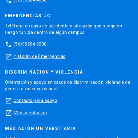
phone
EMERGENCIAS UC
Teléfono en caso de accidente o situación que ponga en
riesgo tu vida dentro de algún campus.
phone
(56)95504 5000
launch
Ir al sitio de Emergencias
DISCRIMINACIÓN Y VIOLENCIA
Orientación y apoyo en casos de discriminación, violencia de
género o violencia sexual.
launch
Contacto para apoyo
launch
Más orientación
MEDIACIÓN UNIVERSITARIA