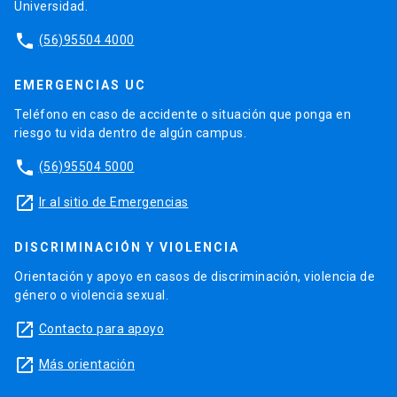
Universidad.
phone
(56)95504 4000
EMERGENCIAS UC
Teléfono en caso de accidente o situación que ponga en
riesgo tu vida dentro de algún campus.
phone
(56)95504 5000
launch
Ir al sitio de Emergencias
DISCRIMINACIÓN Y VIOLENCIA
Orientación y apoyo en casos de discriminación, violencia de
género o violencia sexual.
launch
Contacto para apoyo
launch
Más orientación