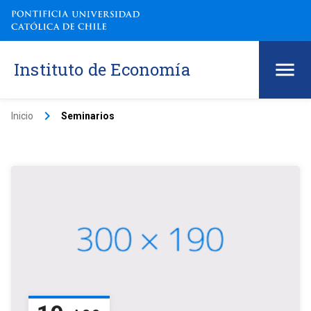
Instituto de Economía
keyboard_arrow_right
Inicio
Seminarios