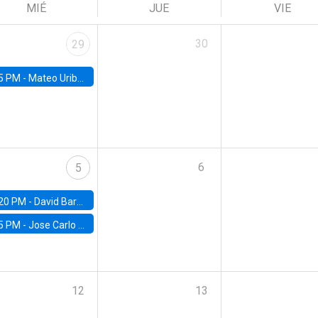
MIÉ
JUE
VIE
30
29
5 PM -
Mateo Uribe-Castro, Universidad de los Andes (Colombia)
6
5
20 PM -
David Bardey, Universidad de los Andes - CEDE
5 PM -
Jose Carlo Bermudez, UC (ME) & World Bank
12
13