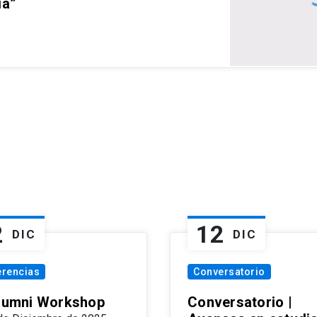
ia”
2
12
DIC
DIC
erencias
Conversatorio
Alumni Workshop
Conversatorio |