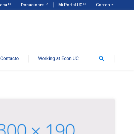
teca
Donaciones
Mi Portal UC
Correo
arrow_drop_down
search
Contacto
Working at Econ UC