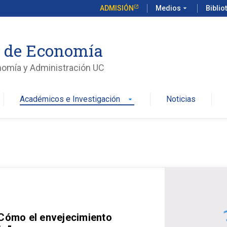
ADMISIÓN
Medios
arrow_drop_down
Biblio
o de Economía
nomía y Administración UC
Académicos e Investigación
Noticias
arrow_drop_down
 Cómo el envejecimiento