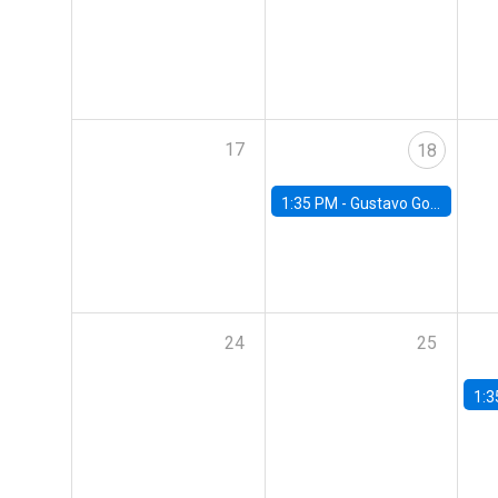
17
18
1:35 PM -
Gustavo González, Banco Central de Chile
24
25
1:3