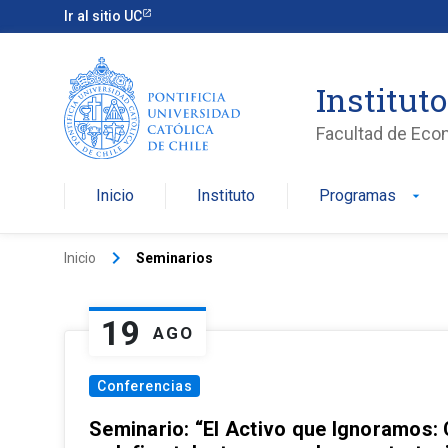
Ir al sitio UC
Institut
Facultad de Eco
Inicio
Instituto
Programas
arrow_drop_down
keyboard_arrow_right
Inicio
Seminarios
19
AGO
Conferencias
Seminario: “El Activo que Ignoramos: