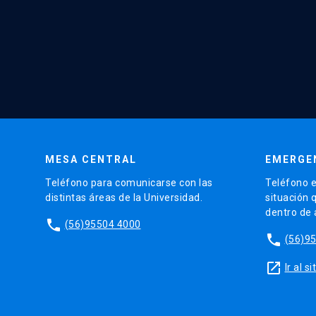
MESA CENTRAL
EMERGE
Teléfono para comunicarse con las
Teléfono e
distintas áreas de la Universidad.
situación 
dentro de
phone
(56)95504 4000
phone
(56)9
launch
Ir al 