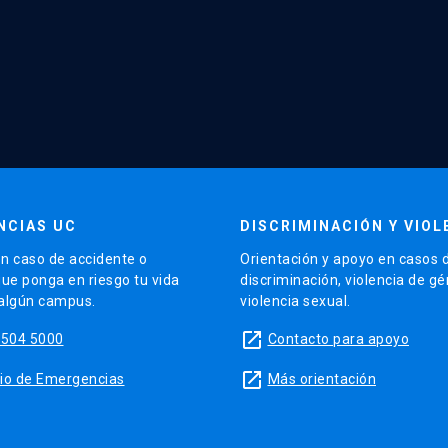
NCIAS UC
DISCRIMINACIÓN Y VIOL
n caso de accidente o
Orientación y apoyo en casos 
que ponga en riesgo tu vida
discriminación, violencia de g
 algún campus.
violencia sexual.
launch
5504 5000
Contacto para apoyo
launch
sitio de Emergencias
Más orientación