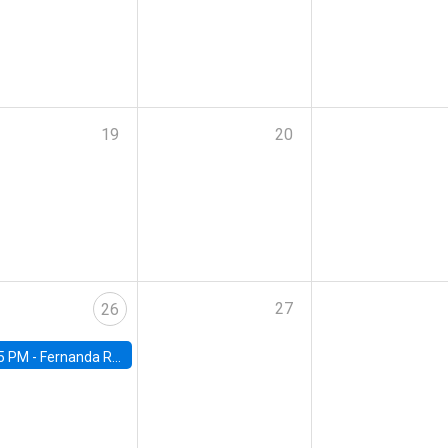
19
20
27
26
5 PM -
Fernanda Rojas Ampuero, University of Wisconsin-Madison