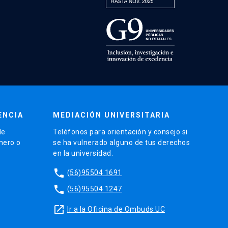
ENCIA
MEDIACIÓN UNIVERSITARIA
de
Teléfonos para orientación y consejo si
énero o
se ha vulnerado alguno de tus derechos
en la universidad.
phone
(56)95504 1691
phone
(56)95504 1247
launch
Ir a la Oficina de Ombuds UC