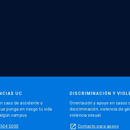
NCIAS UC
DISCRIMINACIÓN Y VIOL
n caso de accidente o
Orientación y apoyo en casos 
que ponga en riesgo tu vida
discriminación, violencia de g
 algún campus.
violencia sexual.
launch
5504 5000
Contacto para apoyo