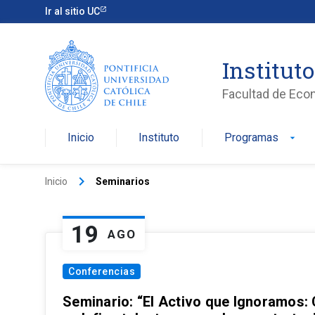
Ir al sitio UC
Institut
Facultad de Eco
Inicio
Instituto
Programas
arrow_drop_down
keyboard_arrow_right
Inicio
Seminarios
19
AGO
Conferencias
Seminario: “El Activo que Ignoramos: