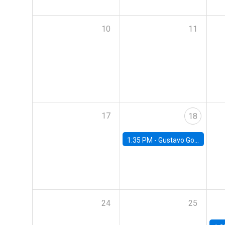
10
11
17
18
1:35 PM -
Gustavo González, Banco Central de Chile
24
25