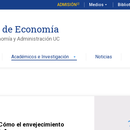
ADMISIÓN
Medios
arrow_drop_down
Biblio
o de Economía
nomía y Administración UC
Académicos e Investigación
Noticias
arrow_drop_down
 Cómo el envejecimiento