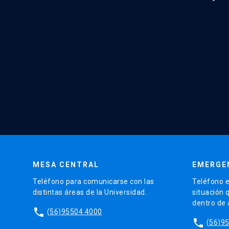
MESA CENTRAL
EMERGE
Teléfono para comunicarse con las
Teléfono e
distintas áreas de la Universidad.
situación 
dentro de
phone
(56)95504 4000
phone
(56)9