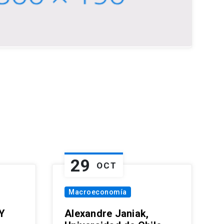
29
OCT
Macroeconomía
Y
Alexandre Janiak,