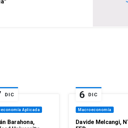
ia”
7
6
DIC
DIC
oeconomía Aplicada
Macroeconomía
án Barahona,
Davide Melcangi, N