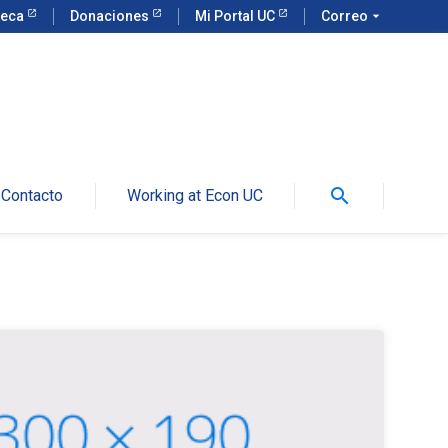
teca
Donaciones
Mi Portal UC
Correo
arrow_drop_down
search
Contacto
Working at Econ UC