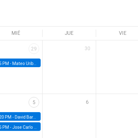
MIÉ
JUE
VIE
30
29
5 PM -
Mateo Uribe-Castro, Universidad de los Andes (Colombia)
6
5
20 PM -
David Bardey, Universidad de los Andes - CEDE
5 PM -
Jose Carlo Bermudez, UC (ME) & World Bank