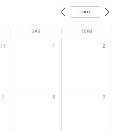
TODAY
SÁB
DOM
31
1
2
7
8
9