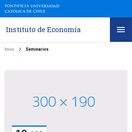
Instituto de Economía
keyboard_arrow_right
Inicio
Seminarios