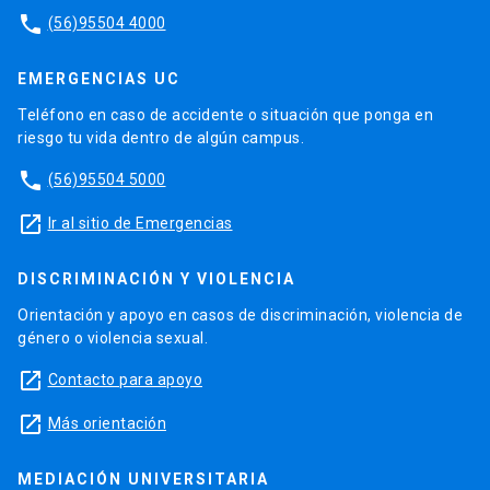
phone
(56)95504 4000
EMERGENCIAS UC
Teléfono en caso de accidente o situación que ponga en
riesgo tu vida dentro de algún campus.
phone
(56)95504 5000
launch
Ir al sitio de Emergencias
DISCRIMINACIÓN Y VIOLENCIA
Orientación y apoyo en casos de discriminación, violencia de
género o violencia sexual.
launch
Contacto para apoyo
launch
Más orientación
MEDIACIÓN UNIVERSITARIA