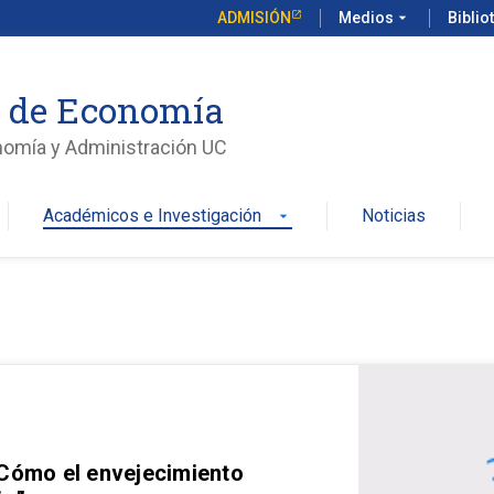
ADMISIÓN
Medios
arrow_drop_down
Biblio
o de Economía
nomía y Administración UC
Académicos e Investigación
Noticias
arrow_drop_down
 Cómo el envejecimiento