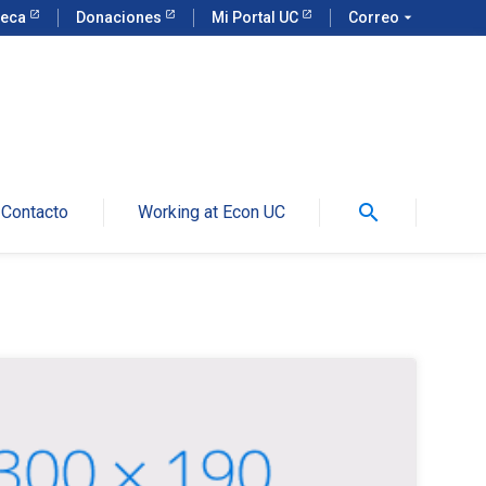
teca
Donaciones
Mi Portal UC
Correo
arrow_drop_down
search
Contacto
Working at Econ UC