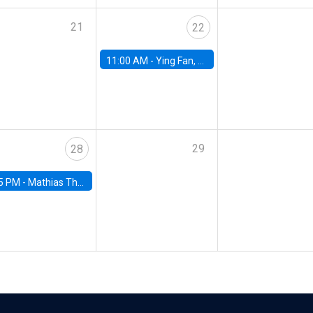
21
22
11:00 AM -
Ying Fan, University of Michigan
29
28
5 PM -
Mathias Thoenig, University of Lausanne