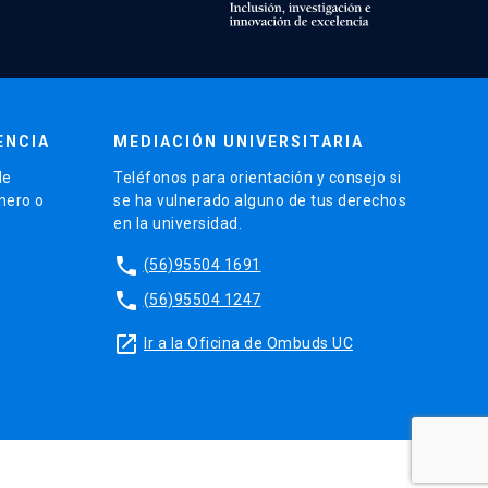
ENCIA
MEDIACIÓN UNIVERSITARIA
de
Teléfonos para orientación y consejo si
énero o
se ha vulnerado alguno de tus derechos
en la universidad.
phone
(56)95504 1691
phone
(56)95504 1247
launch
Ir a la Oficina de Ombuds UC