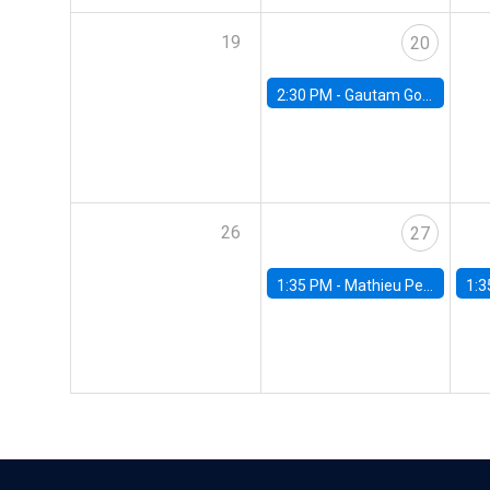
19
20
2:30 PM -
Gautam Gowrisankaran, Columbia University
26
27
1:35 PM -
Mathieu Pedemonte, IDB
1:3