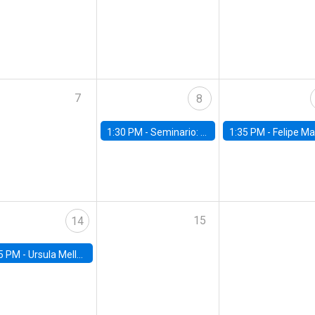
7
8
1:30 PM -
Seminario: “Recuperando la humanidad para progresar en la era de la IA»
1:35 PM -
Felipe Martínez, alumno Doctorado en Ec
15
14
5 PM -
Ursula Mello, Insper - Institute of Education and Research