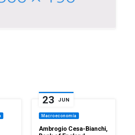
23
JUN
a
Macroeconomía
Ambrogio Cesa-Bianchi,