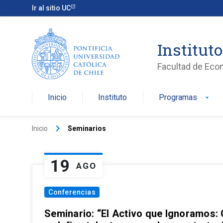
Ir al sitio UC
Institut
Facultad de Eco
Inicio
Instituto
Programas
arrow_drop_down
keyboard_arrow_right
Inicio
Seminarios
19
AGO
Conferencias
Seminario: “El Activo que Ignoramos: