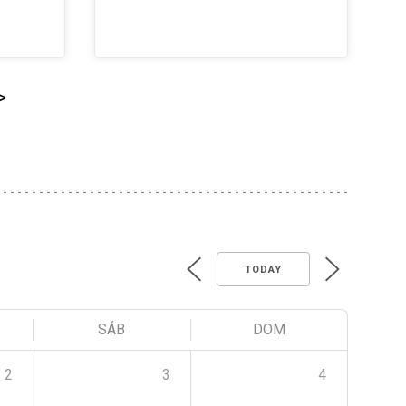
>
TODAY
SÁB
DOM
2
3
4