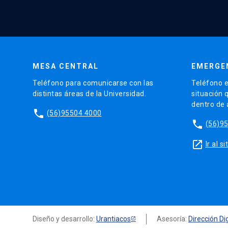
MESA CENTRAL
EMERGE
Teléfono para comunicarse con las
Teléfono e
distintas áreas de la Universidad.
situación 
dentro de
phone
(56)95504 4000
phone
(56)9
launch
Ir al 
Diseño y desarrollo:
Urantiacos
Asesoría:
Dirección Dig