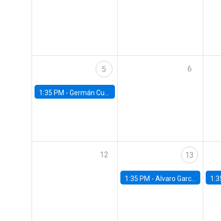
6
5
1:35 PM -
Germán Cubas, University of Houston
12
13
1:35 PM -
Alvaro Garcia-Marin, Universidad de Los Andes
1:3