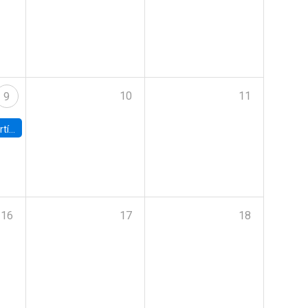
10
11
9
onomía UC
16
17
18