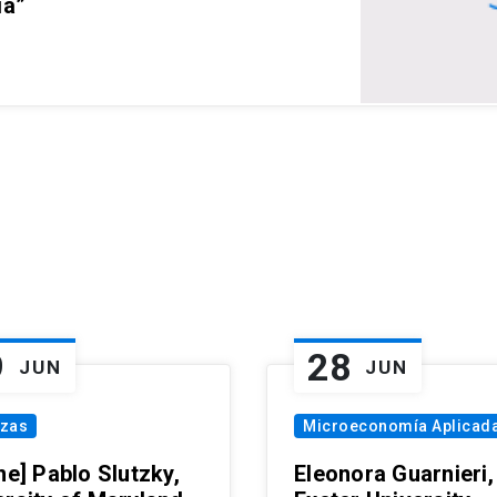
ia”
9
28
JUN
JUN
nzas
Microeconomía Aplicad
ne] Pablo Slutzky,
Eleonora Guarnieri,