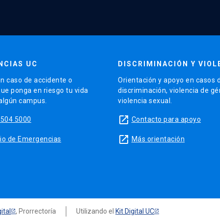
NCIAS UC
DISCRIMINACIÓN Y VIOL
n caso de accidente o
Orientación y apoyo en casos 
que ponga en riesgo tu vida
discriminación, violencia de g
 algún campus.
violencia sexual.
launch
5504 5000
Contacto para apoyo
launch
sitio de Emergencias
Más orientación
ital
, Prorrectoría
Utilizando el
Kit Digital UC