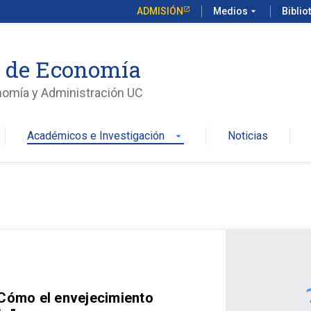
ADMISIÓN
Medios
arrow_drop_down
Biblio
o de Economía
nomía y Administración UC
Académicos e Investigación
Noticias
arrow_drop_down
 Cómo el envejecimiento