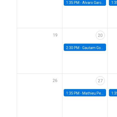
1:35 PM -
Alvaro Garcia-Marin, Universidad de Los Andes
1:3
19
20
2:30 PM -
Gautam Gowrisankaran, Columbia University
26
27
1:35 PM -
Mathieu Pedemonte, IDB
1:3