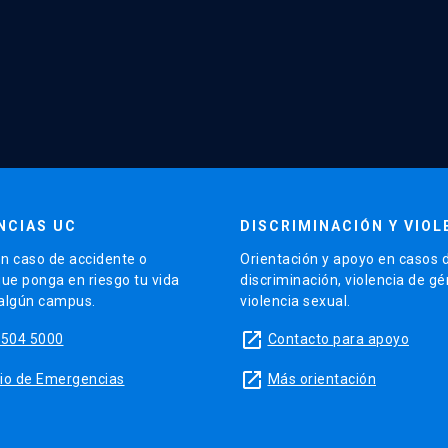
NCIAS UC
DISCRIMINACIÓN Y VIOL
n caso de accidente o
Orientación y apoyo en casos 
que ponga en riesgo tu vida
discriminación, violencia de g
 algún campus.
violencia sexual.
launch
5504 5000
Contacto para apoyo
launch
sitio de Emergencias
Más orientación