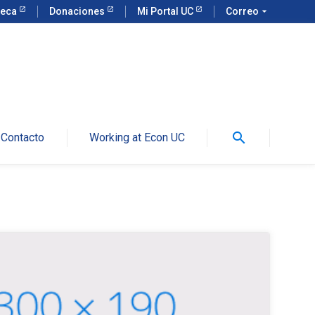
teca
Donaciones
Mi Portal UC
Correo
arrow_drop_down
search
Contacto
Working at Econ UC