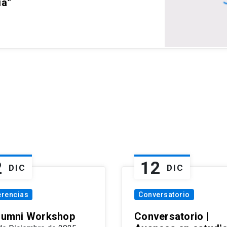
ia”
2
12
DIC
DIC
erencias
Conversatorio
Alumni Workshop
Conversatorio |