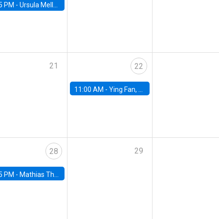
5 PM -
Ursula Mello, Insper - Institute of Education and Research
21
22
11:00 AM -
Ying Fan, University of Michigan
29
28
5 PM -
Mathias Thoenig, University of Lausanne