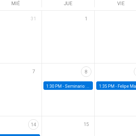
MIÉ
JUE
VIE
31
1
7
8
1:30 PM -
Seminario: “Recuperando la humanidad para progresar en la era de la IA»
1:35 PM -
Felipe Martínez, alumno Doctorado en Ec
15
14