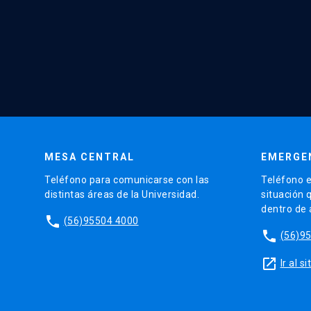
MESA CENTRAL
EMERGE
Teléfono para comunicarse con las
Teléfono e
distintas áreas de la Universidad.
situación 
dentro de
phone
(56)95504 4000
phone
(56)9
launch
Ir al 