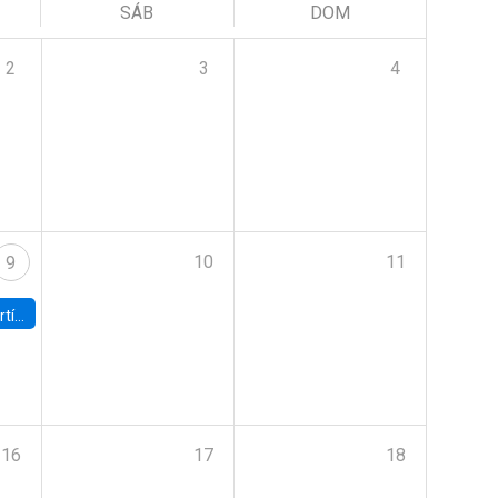
SÁB
DOM
2
3
4
10
11
9
onomía UC
16
17
18