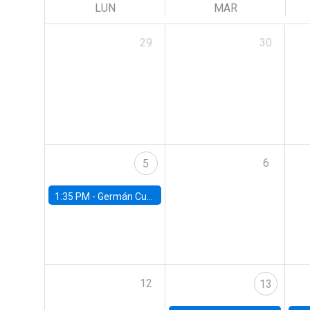
LUN
MAR
29
30
6
5
1:35 PM -
Germán Cubas, University of Houston
12
13