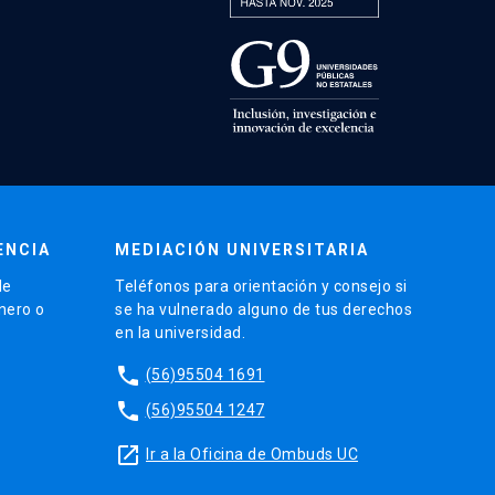
ENCIA
MEDIACIÓN UNIVERSITARIA
de
Teléfonos para orientación y consejo si
énero o
se ha vulnerado alguno de tus derechos
en la universidad.
phone
(56)95504 1691
phone
(56)95504 1247
launch
Ir a la Oficina de Ombuds UC