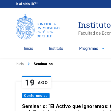
Ir al sitio UC
Institut
Facultad de Eco
Inicio
Instituto
Programas
arrow_drop_down
keyboard_arrow_right
Inicio
Seminarios
19
AGO
Conferencias
Seminario: “El Activo que Ignoramos: