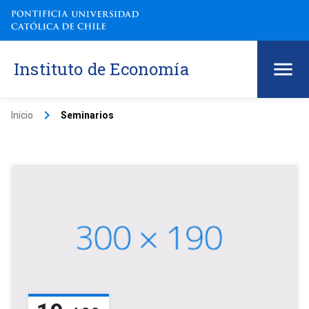
Instituto de Economía
keyboard_arrow_right
Inicio
Seminarios