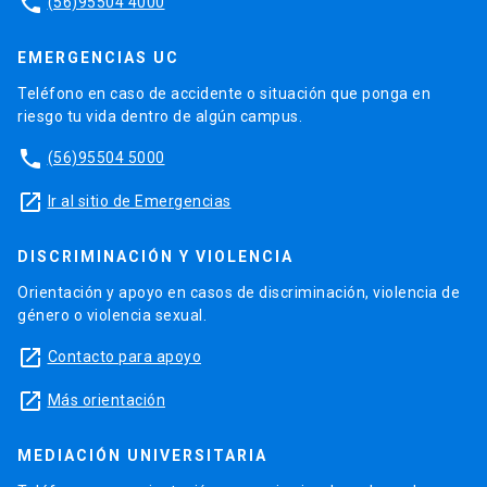
phone
(56)95504 4000
EMERGENCIAS UC
Teléfono en caso de accidente o situación que ponga en
riesgo tu vida dentro de algún campus.
phone
(56)95504 5000
launch
Ir al sitio de Emergencias
DISCRIMINACIÓN Y VIOLENCIA
Orientación y apoyo en casos de discriminación, violencia de
género o violencia sexual.
launch
Contacto para apoyo
launch
Más orientación
MEDIACIÓN UNIVERSITARIA