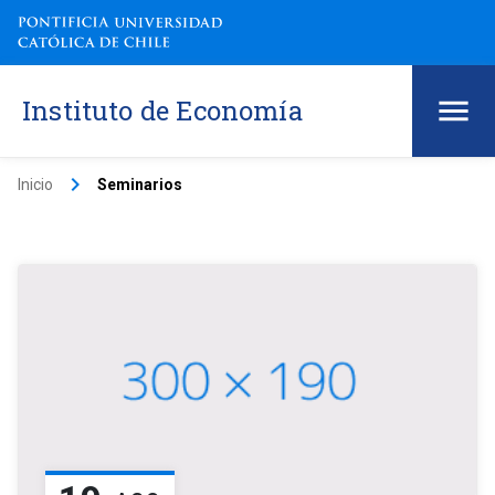
Instituto de Economía
keyboard_arrow_right
Inicio
Seminarios