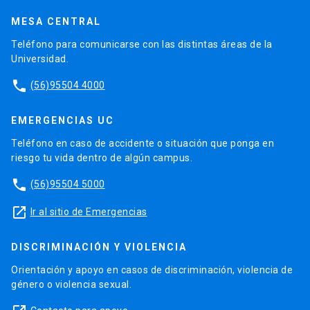
MESA CENTRAL
Teléfono para comunicarse con las distintas áreas de la
Universidad.
phone
(56)95504 4000
EMERGENCIAS UC
Teléfono en caso de accidente o situación que ponga en
riesgo tu vida dentro de algún campus.
phone
(56)95504 5000
launch
Ir al sitio de Emergencias
DISCRIMINACIÓN Y VIOLENCIA
Orientación y apoyo en casos de discriminación, violencia de
género o violencia sexual.