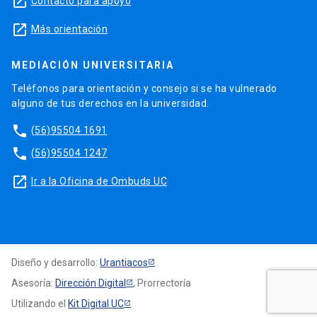
launch
Contacto para apoyo
launch
Más orientación
MEDIACIÓN UNIVERSITARIA
Teléfonos para orientación y consejo si se ha vulnerado
alguno de tus derechos en la universidad.
phone
(56)95504 1691
phone
(56)95504 1247
launch
Ir a la Oficina de Ombuds UC
Diseño y desarrollo:
Urantiacos
Asesoría:
Dirección Digital
, Prorrectoría
Utilizando el
Kit Digital UC