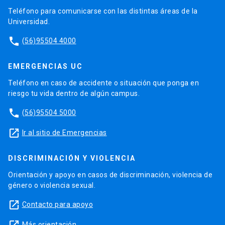
Teléfono para comunicarse con las distintas áreas de la
Universidad.
phone
(56)95504 4000
EMERGENCIAS UC
Teléfono en caso de accidente o situación que ponga en
riesgo tu vida dentro de algún campus.
phone
(56)95504 5000
launch
Ir al sitio de Emergencias
DISCRIMINACIÓN Y VIOLENCIA
Orientación y apoyo en casos de discriminación, violencia de
género o violencia sexual.
launch
Contacto para apoyo
Más orientación