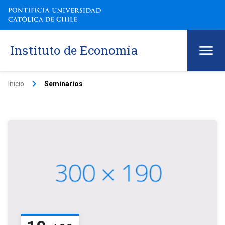
Instituto de Economía
keyboard_arrow_right
Inicio
Seminarios