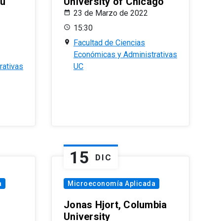
eu
University of Chicago
23 de Marzo de 2022
15:30
Facultad de Ciencias
Económicas y Administrativas
rativas
UC
15
DIC
a
Microeconomía Aplicada
Jonas Hjort, Columbia
University