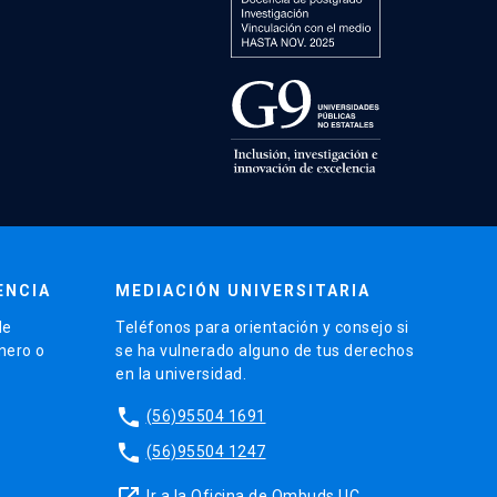
ENCIA
MEDIACIÓN UNIVERSITARIA
de
Teléfonos para orientación y consejo si
énero o
se ha vulnerado alguno de tus derechos
en la universidad.
phone
(56)95504 1691
phone
(56)95504 1247
launch
Ir a la Oficina de Ombuds UC