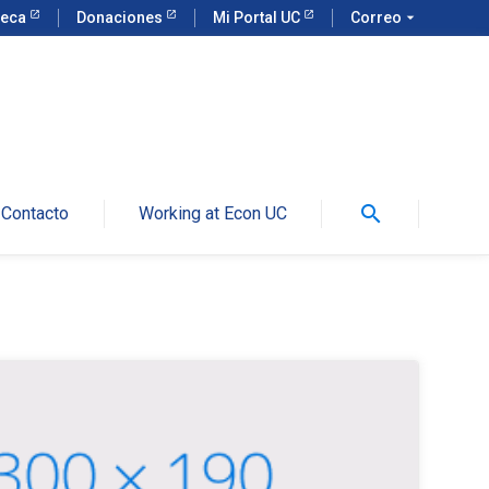
teca
Donaciones
Mi Portal UC
Correo
arrow_drop_down
search
Contacto
Working at Econ UC