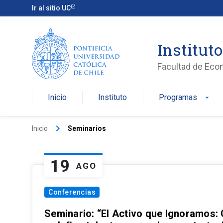
Ir al sitio UC
Institut
Facultad de Eco
Inicio
Instituto
Programas
arrow_drop_down
keyboard_arrow_right
Inicio
Seminarios
19
AGO
Conferencias
Seminario: “El Activo que Ignoramos: