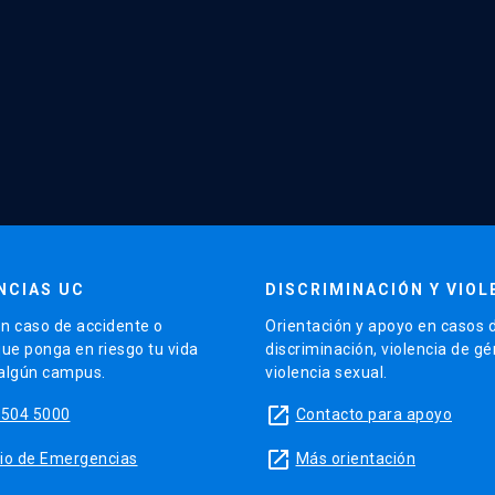
NCIAS UC
DISCRIMINACIÓN Y VIOL
n caso de accidente o
Orientación y apoyo en casos 
que ponga en riesgo tu vida
discriminación, violencia de g
 algún campus.
violencia sexual.
launch
5504 5000
Contacto para apoyo
launch
sitio de Emergencias
Más orientación