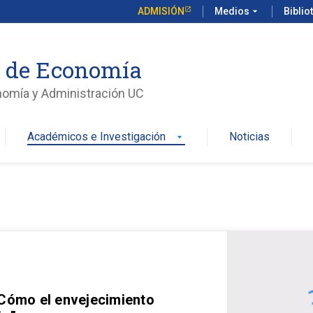
ADMISIÓN
Medios
arrow_drop_down
Biblio
o de Economía
nomía y Administración UC
Académicos e Investigación
Noticias
arrow_drop_down
 Cómo el envejecimiento