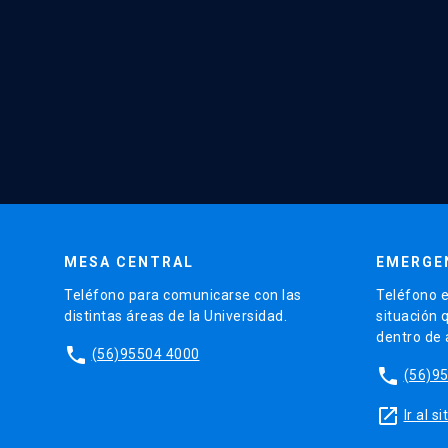
MESA CENTRAL
EMERGE
Teléfono para comunicarse con las
Teléfono e
distintas áreas de la Universidad.
situación 
dentro de
phone
(56)95504 4000
phone
(56)9
launch
Ir al 