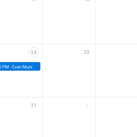
25
24
5 PM -
Evan Munro, Neyman Visiting Assistant Professor in the Department of Statistics at UC Berkeley
31
1