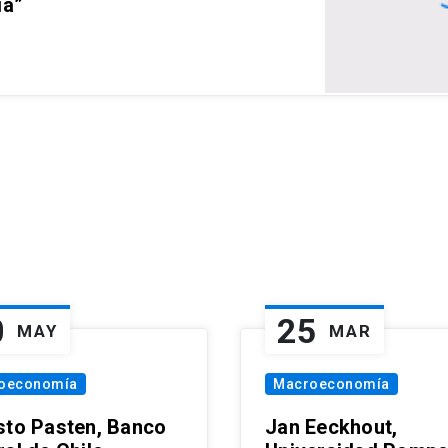
ia”
0
25
MAY
MAR
oeconomía
Macroeconomía
sto Pasten, Banco
Jan Eeckhout,