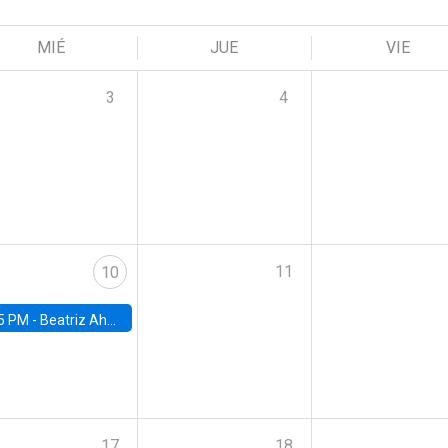
MIÉ
JUE
VIE
3
4
11
10
5 PM -
Beatriz Ahumada, PhD candidate, Universidad de Pittsburgh
17
18