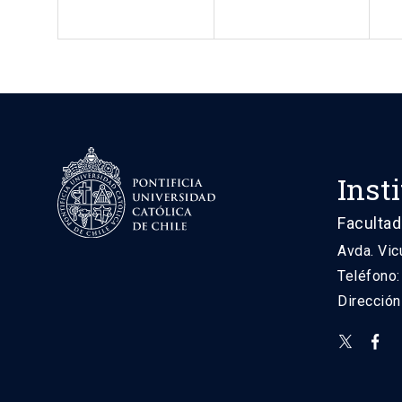
Inst
Facultad
Avda. Vic
Teléfono
Direcció