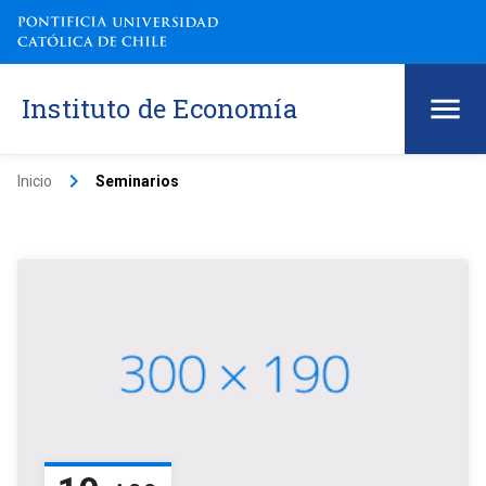
Instituto de Economía
keyboard_arrow_right
Inicio
Seminarios