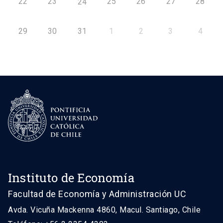
22
23
25
26
27
28
24
29
30
31
1
2
3
4
Instituto de Economía
Facultad de Economía y Administración UC
Avda. Vicuña Mackenna 4860, Macul. Santiago, Chile