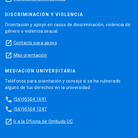
DISCRIMINACIÓN Y VIOLENCIA
Orientación y apoyo en casos de discriminación, violencia de
género o violencia sexual.
launch
Contacto para apoyo
launch
Más orientación
MEDIACIÓN UNIVERSITARIA
Teléfonos para orientación y consejo si se ha vulnerado
alguno de tus derechos en la universidad.
phone
(56)95504 1691
phone
(56)95504 1247
launch
Ir a la Oficina de Ombuds UC