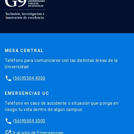
MESA CENTRAL
Teléfono para comunicarse con las distintas áreas de la
Universidad.
phone
(56)95504 4000
EMERGENCIAS UC
Teléfono en caso de accidente o situación que ponga en
riesgo tu vida dentro de algún campus.
phone
(56)95504 5000
launch
Ir al sitio de Emergencias