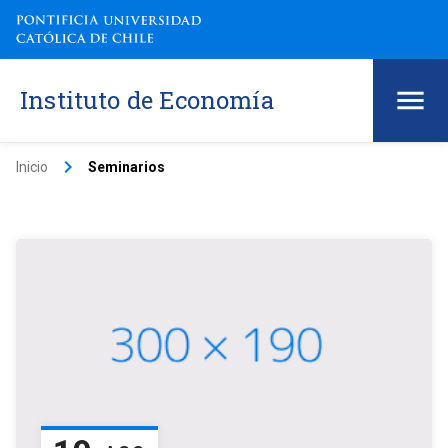
Instituto de Economía
keyboard_arrow_right
Inicio
Seminarios