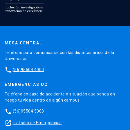
MESA CENTRAL
Teléfono para comunicarse con las distintas áreas de la
Universidad.
phone
(56)95504 4000
EMERGENCIAS UC
Teléfono en caso de accidente o situación que ponga en
riesgo tu vida dentro de algún campus.
phone
(56)95504 5000
launch
Ir al sitio de Emergencias