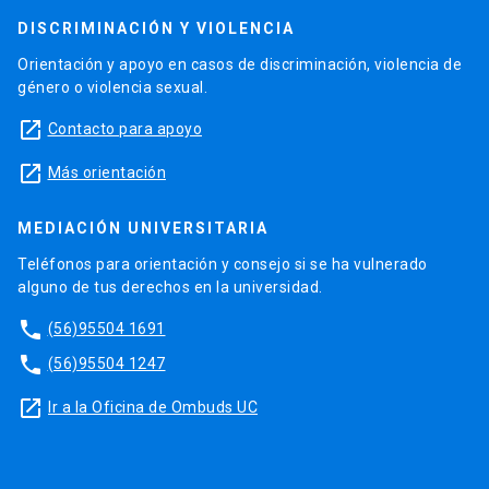
DISCRIMINACIÓN Y VIOLENCIA
Orientación y apoyo en casos de discriminación, violencia de
género o violencia sexual.
launch
Contacto para apoyo
launch
Más orientación
MEDIACIÓN UNIVERSITARIA
Teléfonos para orientación y consejo si se ha vulnerado
alguno de tus derechos en la universidad.
phone
(56)95504 1691
phone
(56)95504 1247
launch
Ir a la Oficina de Ombuds UC