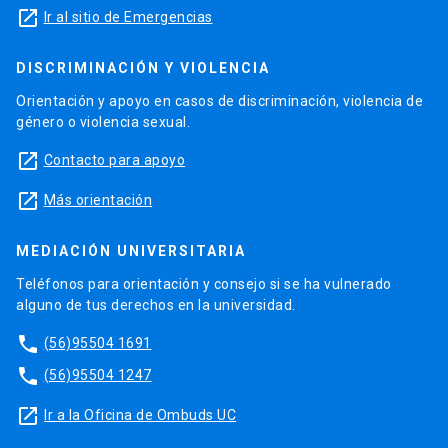
launch
Ir al sitio de Emergencias
DISCRIMINACIÓN Y VIOLENCIA
Orientación y apoyo en casos de discriminación, violencia de
género o violencia sexual.
launch
Contacto para apoyo
launch
Más orientación
MEDIACIÓN UNIVERSITARIA
Teléfonos para orientación y consejo si se ha vulnerado
alguno de tus derechos en la universidad.
phone
(56)95504 1691
phone
(56)95504 1247
launch
Ir a la Oficina de Ombuds UC