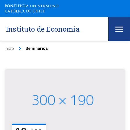
Instituto de Economía
keyboard_arrow_right
Inicio
Seminarios