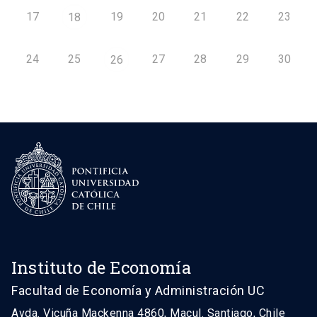
17
19
20
21
22
23
18
24
25
27
28
29
30
26
Instituto de Economía
Facultad de Economía y Administración UC
Avda. Vicuña Mackenna 4860, Macul. Santiago, Chile