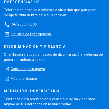
EMERGENCIAS UC
Teléfono en caso de accidente o situación que ponga en
riesgo tu vida dentro de algún campus.
phone
(56)95504 5000
launch
Ir al sitio de Emergencias
DISCRIMINACIÓN Y VIOLENCIA
Orientación y apoyo en casos de discriminación, violencia de
género o violencia sexual.
launch
Contacto para apoyo
launch
Más orientación
MEDIACIÓN UNIVERSITARIA
Teléfonos para orientación y consejo si se ha vulnerado
alguno de tus derechos en la universidad.