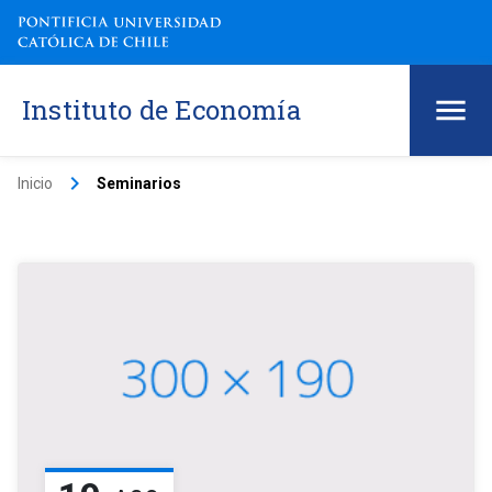
Instituto de Economía
keyboard_arrow_right
Inicio
Seminarios