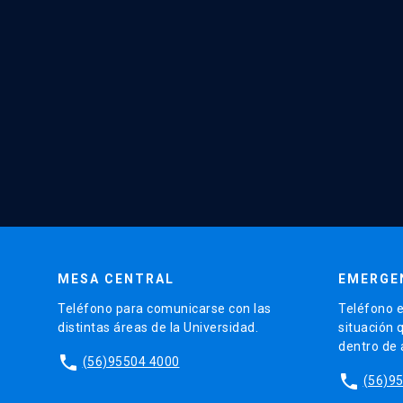
MESA CENTRAL
EMERGE
Teléfono para comunicarse con las
Teléfono e
distintas áreas de la Universidad.
situación 
dentro de
phone
(56)95504 4000
phone
(56)9