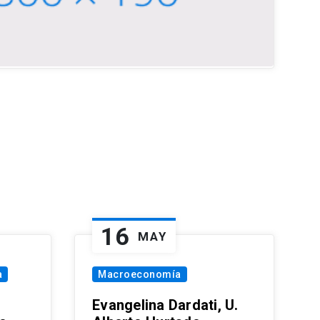
16
MAY
a
Macroeconomía
Evangelina Dardati, U.