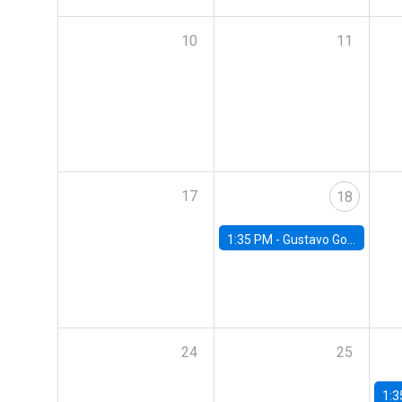
10
11
17
18
1:35 PM -
Gustavo González, Banco Central de Chile
24
25
1:3