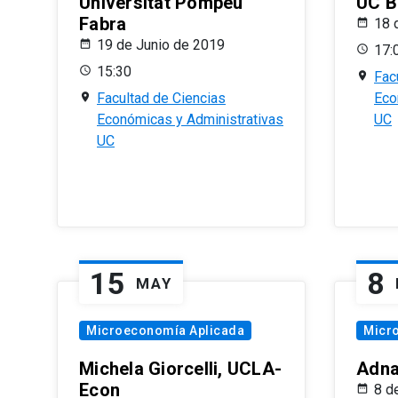
Universitat Pompeu
UC B
Fabra
18 
19 de Junio de 2019
17:
15:30
Fac
Facultad de Ciencias
Eco
Económicas y Administrativas
UC
UC
15
8
MAY
Microeconomía Aplicada
Micr
Michela Giorcelli, UCLA-
Adna
Econ
8 d