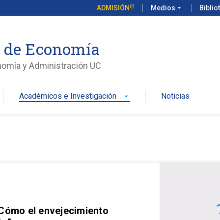
ADMISIÓN
Medios
arrow_drop_down
Biblio
o de Economía
nomía y Administración UC
Académicos e Investigación
Noticias
arrow_drop_down
 Cómo el envejecimiento