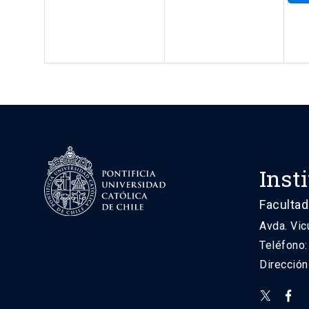
Inst
Facultad
Avda. Vic
Teléfono
Direcció