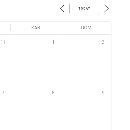
TODAY
SÁB
DOM
31
1
2
7
8
9