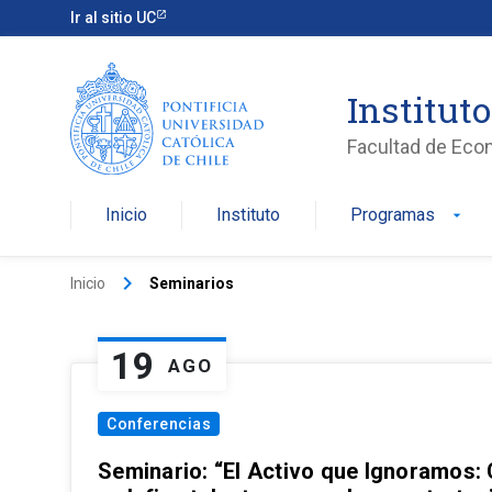
Ir al sitio UC
Institut
Facultad de Eco
Inicio
Instituto
Programas
arrow_drop_down
keyboard_arrow_right
Inicio
Seminarios
19
AGO
Conferencias
Seminario: “El Activo que Ignoramos: