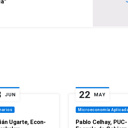
ia”
8
22
JUN
MAY
narios
Microeconomía Aplicad
tián Ugarte, Econ-
Pablo Celhay, PUC-