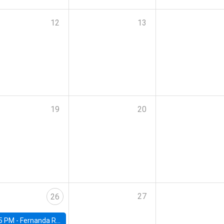
12
13
19
20
27
26
5 PM -
Fernanda Rojas Ampuero, University of Wisconsin-Madison