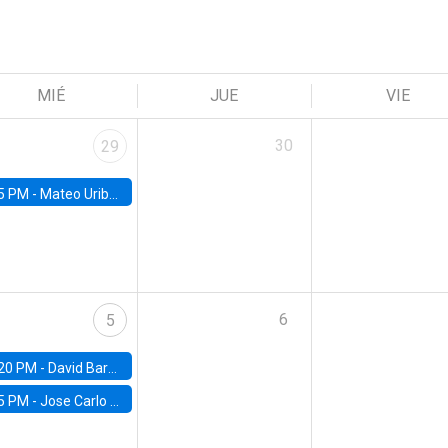
MIÉ
JUE
VIE
30
29
5 PM -
Mateo Uribe-Castro, Universidad de los Andes (Colombia)
6
5
20 PM -
David Bardey, Universidad de los Andes - CEDE
5 PM -
Jose Carlo Bermudez, UC (ME) & World Bank