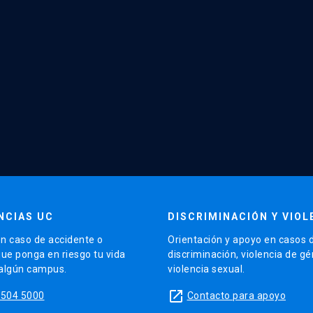
NCIAS UC
DISCRIMINACIÓN Y VIOL
n caso de accidente o
Orientación y apoyo en casos 
que ponga en riesgo tu vida
discriminación, violencia de g
 algún campus.
violencia sexual.
launch
5504 5000
Contacto para apoyo