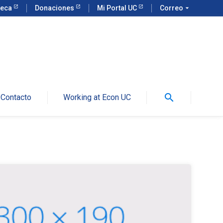
teca
Donaciones
Mi Portal UC
Correo
arrow_drop_down
search
Contacto
Working at Econ UC