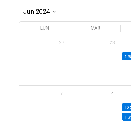
LUN
MAR
27
28
1:3
3
4
12:
1:3