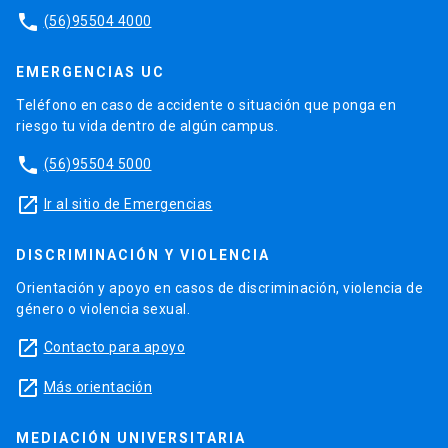
phone
(56)95504 4000
EMERGENCIAS UC
Teléfono en caso de accidente o situación que ponga en
riesgo tu vida dentro de algún campus.
phone
(56)95504 5000
launch
Ir al sitio de Emergencias
DISCRIMINACIÓN Y VIOLENCIA
Orientación y apoyo en casos de discriminación, violencia de
género o violencia sexual.
launch
Contacto para apoyo
launch
Más orientación
MEDIACIÓN UNIVERSITARIA