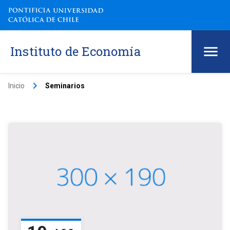
Instituto de Economía
keyboard_arrow_right
Inicio
Seminarios