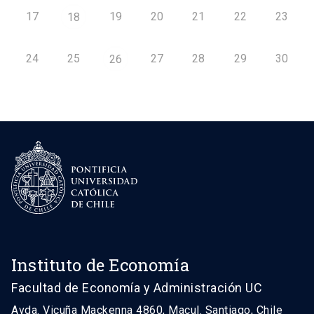
17
19
20
21
22
23
18
24
25
27
28
29
30
26
Instituto de Economía
Facultad de Economía y Administración UC
Avda. Vicuña Mackenna 4860, Macul. Santiago, Chile