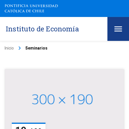
Instituto de Economía
keyboard_arrow_right
Inicio
Seminarios