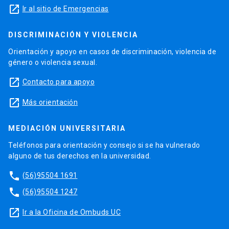
launch
Ir al sitio de Emergencias
DISCRIMINACIÓN Y VIOLENCIA
Orientación y apoyo en casos de discriminación, violencia de
género o violencia sexual.
launch
Contacto para apoyo
launch
Más orientación
MEDIACIÓN UNIVERSITARIA
Teléfonos para orientación y consejo si se ha vulnerado
alguno de tus derechos en la universidad.
phone
(56)95504 1691
phone
(56)95504 1247
launch
Ir a la Oficina de Ombuds UC