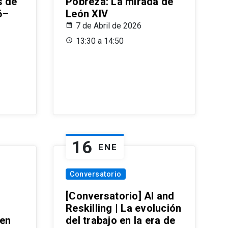
s de
Pobreza: La mirada de
6–
León XIV
7 de Abril de 2026
13:30 a 14:50
16
ENE
Conversatorio
[Conversatorio] AI and
Reskilling | La evolución
 en
del trabajo en la era de