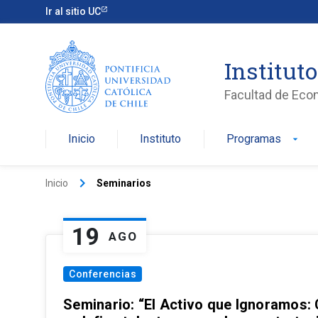
Ir al sitio UC
Institut
Facultad de Eco
Inicio
Instituto
Programas
arrow_drop_down
keyboard_arrow_right
Inicio
Seminarios
19
AGO
Conferencias
Seminario: “El Activo que Ignoramos: