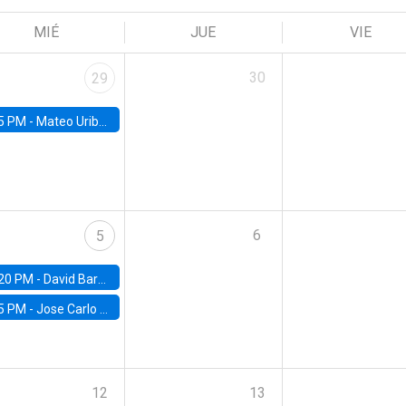
MIÉ
JUE
VIE
30
29
5 PM -
Mateo Uribe-Castro, Universidad de los Andes (Colombia)
6
5
20 PM -
David Bardey, Universidad de los Andes - CEDE
5 PM -
Jose Carlo Bermudez, UC (ME) & World Bank
12
13