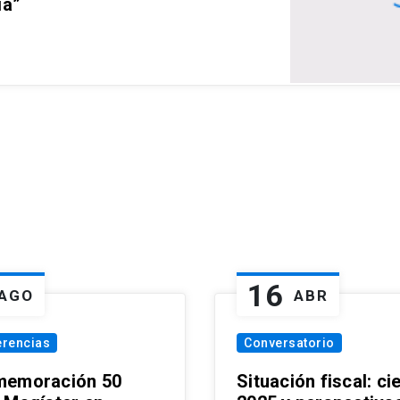
ia”
16
AGO
ABR
erencias
Conversatorio
emoración 50
Situación fiscal: ci