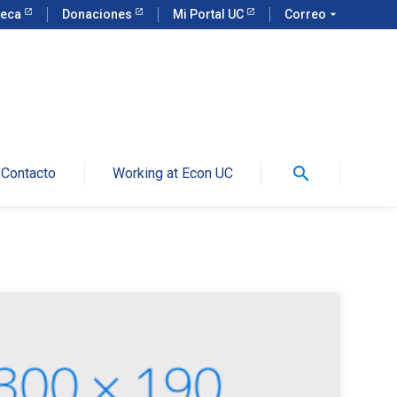
teca
Donaciones
Mi Portal UC
Correo
arrow_drop_down
search
Contacto
Working at Econ UC