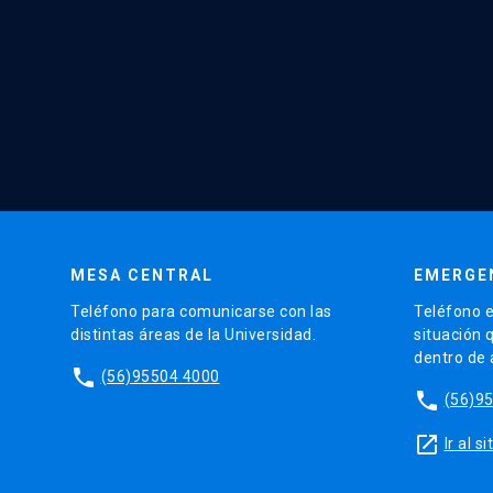
MESA CENTRAL
EMERGE
Teléfono para comunicarse con las
Teléfono e
distintas áreas de la Universidad.
situación 
dentro de
phone
(56)95504 4000
phone
(56)9
launch
Ir al 