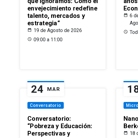
que Ignoramos: Cómo el
años
envejecimiento redefine
Econ
talento, mercados y
6 d
estrategia”
Ago
19 de Agosto de 2026
Todo
09:00 a 11:00
24
1
MAR
Conversatorio
Micr
Conversatorio:
Nano
“Pobreza y Educación:
Berk
Perspectivas y
18 