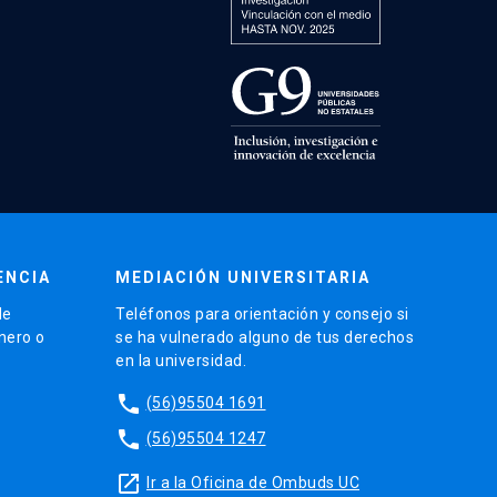
ENCIA
MEDIACIÓN UNIVERSITARIA
de
Teléfonos para orientación y consejo si
énero o
se ha vulnerado alguno de tus derechos
en la universidad.
phone
(56)95504 1691
phone
(56)95504 1247
launch
Ir a la Oficina de Ombuds UC