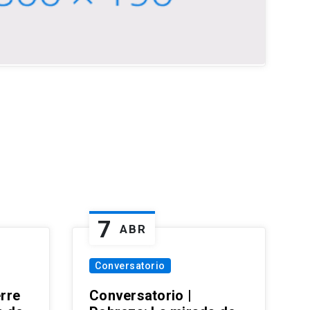
7
ABR
Conversatorio
erre
Conversatorio |