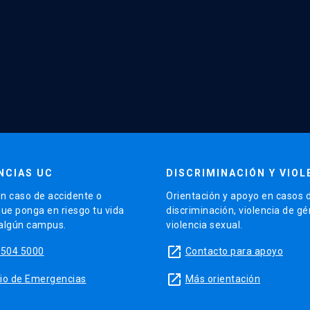
NCIAS UC
DISCRIMINACIÓN Y VIOL
n caso de accidente o
Orientación y apoyo en casos 
que ponga en riesgo tu vida
discriminación, violencia de g
 algún campus.
violencia sexual.
launch
5504 5000
Contacto para apoyo
launch
sitio de Emergencias
Más orientación