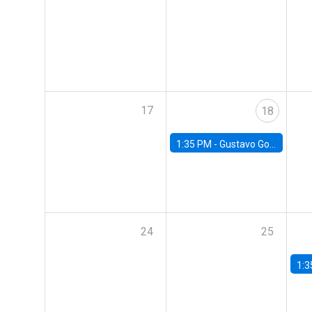
17
18
1:35 PM -
Gustavo González, Banco Central de Chile
24
25
1:3