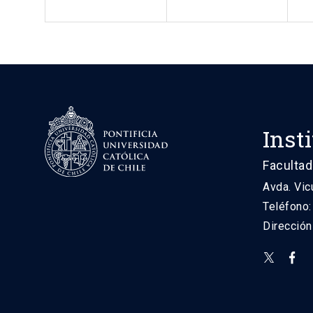
Inst
Facultad
Avda. Vic
Teléfono
Direcció