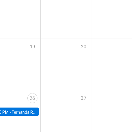
19
20
27
26
5 PM -
Fernanda Rojas Ampuero, University of Wisconsin-Madison