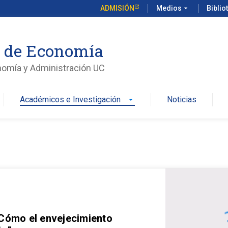
ADMISIÓN
Medios
arrow_drop_down
Biblio
o de Economía
nomía y Administración UC
Académicos e Investigación
Noticias
arrow_drop_down
 Cómo el envejecimiento