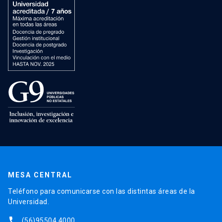
MESA CENTRAL
Teléfono para comunicarse con las distintas áreas de la
Universidad.
phone
(56)95504 4000