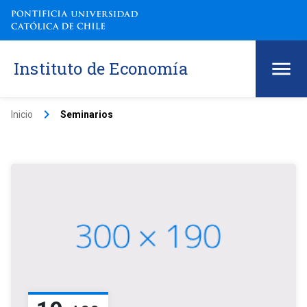
Instituto de Economía
keyboard_arrow_right
Inicio
Seminarios