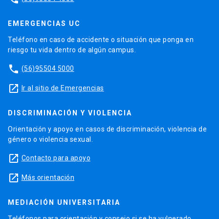
EMERGENCIAS UC
Teléfono en caso de accidente o situación que ponga en
riesgo tu vida dentro de algún campus.
phone
(56)95504 5000
launch
Ir al sitio de Emergencias
DISCRIMINACIÓN Y VIOLENCIA
Orientación y apoyo en casos de discriminación, violencia de
género o violencia sexual.
launch
Contacto para apoyo
launch
Más orientación
MEDIACIÓN UNIVERSITARIA
Teléfonos para orientación y consejo si se ha vulnerado